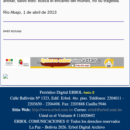
anotar, salvo esto: busca el encanto del mundo, no su tragedia.
Río Abajo, 1 de abril de 2013
6493 lecturas
Periódico Digital ERBOL-
beta 2
Calle Ballivián Nº 1323, Edif. Erbol. 4to. piso. Teléfonos: 2204011 -
2203650 - 2204498. Fax: 2203888 Casilla:5946
Sitio Web:
http://www.erbol.com.bo
Correo:
erbol@erbol.com.bo
Usted es el Visitante # 114020692
ERBOL COMUNICACIONES © Todos los derechos reservados
La Paz – Bolivia 2026. Erbol Digital Archivo