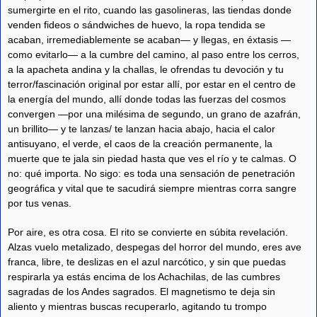
sumergirte en el rito, cuando las gasolineras, las tiendas donde
venden fideos o sándwiches de huevo, la ropa tendida se
acaban, irremediablemente se acaban— y llegas, en éxtasis —
como evitarlo— a la cumbre del camino, al paso entre los cerros,
a la apacheta andina y la challas, le ofrendas tu devoción y tu
terror/fascinación original por estar allí, por estar en el centro de
la energía del mundo, allí donde todas las fuerzas del cosmos
convergen —por una milésima de segundo, un grano de azafrán,
un brillito— y te lanzas/ te lanzan hacia abajo, hacia el calor
antisuyano, el verde, el caos de la creación permanente, la
muerte que te jala sin piedad hasta que ves el río y te calmas. O
no: qué importa. No sigo: es toda una sensación de penetración
geográfica y vital que te sacudirá siempre mientras corra sangre
por tus venas.
Por aire, es otra cosa. El rito se convierte en súbita revelación.
Alzas vuelo metalizado, despegas del horror del mundo, eres ave
franca, libre, te deslizas en el azul narcótico, y sin que puedas
respirarla ya estás encima de los Achachilas, de las cumbres
sagradas de los Andes sagrados. El magnetismo te deja sin
aliento y mientras buscas recuperarlo, agitando tu trompo