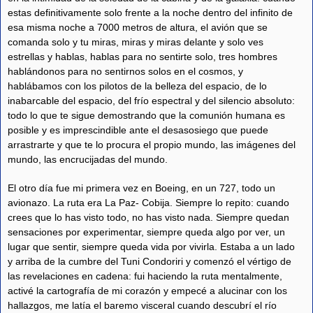
estas definitivamente solo frente a la noche dentro del infinito de
esa misma noche a 7000 metros de altura, el avión que se
comanda solo y tu miras, miras y miras delante y solo ves
estrellas y hablas, hablas para no sentirte solo, tres hombres
hablándonos para no sentirnos solos en el cosmos, y
hablábamos con los pilotos de la belleza del espacio, de lo
inabarcable del espacio, del frío espectral y del silencio absoluto:
todo lo que te sigue demostrando que la comunión humana es
posible y es imprescindible ante el desasosiego que puede
arrastrarte y que te lo procura el propio mundo, las imágenes del
mundo, las encrucijadas del mundo.
El otro día fue mi primera vez en Boeing, en un 727, todo un
avionazo. La ruta era La Paz- Cobija. Siempre lo repito: cuando
crees que lo has visto todo, no has visto nada. Siempre quedan
sensaciones por experimentar, siempre queda algo por ver, un
lugar que sentir, siempre queda vida por vivirla. Estaba a un lado
y arriba de la cumbre del Tuni Condoriri y comenzó el vértigo de
las revelaciones en cadena: fui haciendo la ruta mentalmente,
activé la cartografía de mi corazón y empecé a alucinar con los
hallazgos, me latía el baremo visceral cuando descubrí el río