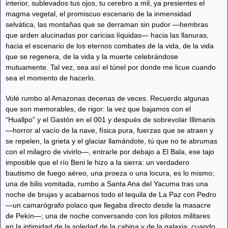
interior, sublevados tus ojos, tu cerebro a mil, ya presientes el
magma vegetal, el promiscuo escenario de la inmensidad
selvática, las montañas que se derraman sin pudor —hembras
que arden alucinadas por caricias líquidas— hacia las llanuras,
hacia el escenario de los eternos combates de la vida, de la vida
que se regenera, de la vida y la muerte celebrándose
mutuamente. Tal vez, sea así el túnel por donde me licue cuando
sea el momento de hacerlo.
Volé rumbo al Amazonas decenas de veces. Recuerdo algunas
que son memorables, de rigor: la vez que bajamos con el
“Huallpo” y el Gastón en el 001 y después de sobrevolar Illimanis
—horror al vacío de la nave, física pura, fuerzas que se atraen y
se repelen, la grieta y el glaciar llamándote, tú que no te abrumas
con el milagro de vivirlo—, entrarle por debajo a El Bala, ese tajo
imposible que el río Beni le hizo a la sierra: un verdadero
bautismo de fuego aéreo, una proeza o una locura, es lo mismo;
una de bilis vomitada, rumbo a Santa Ana del Yacuma tras una
noche de brujas y acabarnos todo el tequila de La Paz con Pedro
—un camarógrafo polaco que llegaba directo desde la masacre
de Pekín—; una de noche conversando con los pilotos militares
en la intimidad de la soledad de la cabina y de la galaxia: cuando