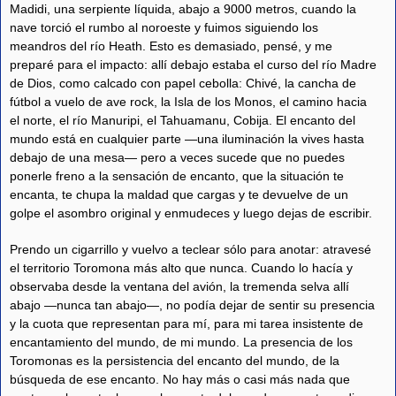
Madidi, una serpiente líquida, abajo a 9000 metros, cuando la
nave torció el rumbo al noroeste y fuimos siguiendo los
meandros del río Heath. Esto es demasiado, pensé, y me
preparé para el impacto: allí debajo estaba el curso del río Madre
de Dios, como calcado con papel cebolla: Chivé, la cancha de
fútbol a vuelo de ave rock, la Isla de los Monos, el camino hacia
el norte, el río Manuripi, el Tahuamanu, Cobija. El encanto del
mundo está en cualquier parte —una iluminación la vives hasta
debajo de una mesa— pero a veces sucede que no puedes
ponerle freno a la sensación de encanto, que la situación te
encanta, te chupa la maldad que cargas y te devuelve de un
golpe el asombro original y enmudeces y luego dejas de escribir.
Prendo un cigarrillo y vuelvo a teclear sólo para anotar: atravesé
el territorio Toromona más alto que nunca. Cuando lo hacía y
observaba desde la ventana del avión, la tremenda selva allí
abajo —nunca tan abajo—, no podía dejar de sentir su presencia
y la cuota que representan para mí, para mi tarea insistente de
encantamiento del mundo, de mi mundo. La presencia de los
Toromonas es la persistencia del encanto del mundo, de la
búsqueda de ese encanto. No hay más o casi más nada que