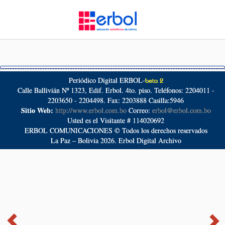
Periódico Digital ERBOL-
beta 2
Calle Ballivián Nº 1323, Edif. Erbol. 4to. piso. Teléfonos: 2204011 -
2203650 - 2204498. Fax: 2203888 Casilla:5946
Sitio Web:
http://www.erbol.com.bo
Correo:
erbol@erbol.com.bo
Usted es el Visitante # 114020692
ERBOL COMUNICACIONES © Todos los derechos reservados
La Paz – Bolivia 2026. Erbol Digital Archivo