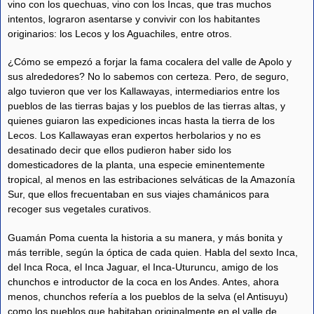
vino con los quechuas, vino con los Incas, que tras muchos
intentos, lograron asentarse y convivir con los habitantes
originarios: los Lecos y los Aguachiles, entre otros.
¿Cómo se empezó a forjar la fama cocalera del valle de Apolo y
sus alrededores? No lo sabemos con certeza. Pero, de seguro,
algo tuvieron que ver los Kallawayas, intermediarios entre los
pueblos de las tierras bajas y los pueblos de las tierras altas, y
quienes guiaron las expediciones incas hasta la tierra de los
Lecos. Los Kallawayas eran expertos herbolarios y no es
desatinado decir que ellos pudieron haber sido los
domesticadores de la planta, una especie eminentemente
tropical, al menos en las estribaciones selváticas de la Amazonía
Sur, que ellos frecuentaban en sus viajes chamánicos para
recoger sus vegetales curativos.
Guamán Poma cuenta la historia a su manera, y más bonita y
más terrible, según la óptica de cada quien. Habla del sexto Inca,
del Inca Roca, el Inca Jaguar, el Inca-Uturuncu, amigo de los
chunchos e introductor de la coca en los Andes. Antes, ahora
menos, chunchos refería a los pueblos de la selva (el Antisuyu)
como los pueblos que habitaban originalmente en el valle de