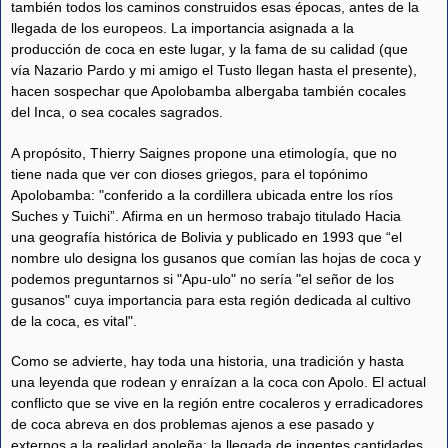
también todos los caminos construidos esas épocas, antes de la
llegada de los europeos. La importancia asignada a la
producción de coca en este lugar, y la fama de su calidad (que
vía Nazario Pardo y mi amigo el Tusto llegan hasta el presente),
hacen sospechar que Apolobamba albergaba también cocales
del Inca, o sea cocales sagrados.
A propósito, Thierry Saignes propone una etimología, que no
tiene nada que ver con dioses griegos, para el topónimo
Apolobamba: "conferido a la cordillera ubicada entre los ríos
Suches y Tuichi”. Afirma en un hermoso trabajo titulado Hacia
una geografía histórica de Bolivia y publicado en 1993 que “el
nombre ulo designa los gusanos que comían las hojas de coca y
podemos preguntarnos si "Apu-ulo" no sería "el señor de los
gusanos" cuya importancia para esta región dedicada al cultivo
de la coca, es vital".
Como se advierte, hay toda una historia, una tradición y hasta
una leyenda que rodean y enraízan a la coca con Apolo. El actual
conflicto que se vive en la región entre cocaleros y erradicadores
de coca abreva en dos problemas ajenos a ese pasado y
externos a la realidad apoleña: la llegada de ingentes cantidades