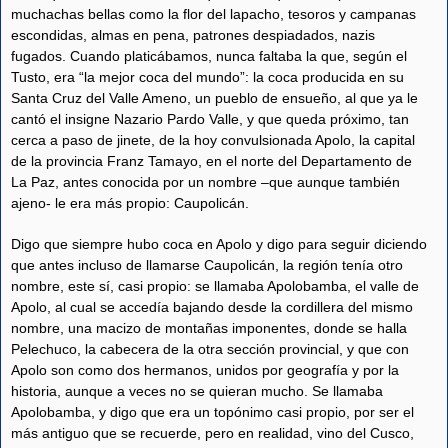
muchachas bellas como la flor del lapacho, tesoros y campanas
escondidas, almas en pena, patrones despiadados, nazis
fugados. Cuando platicábamos, nunca faltaba la que, según el
Tusto, era “la mejor coca del mundo”: la coca producida en su
Santa Cruz del Valle Ameno, un pueblo de ensueño, al que ya le
cantó el insigne Nazario Pardo Valle, y que queda próximo, tan
cerca a paso de jinete, de la hoy convulsionada Apolo, la capital
de la provincia Franz Tamayo, en el norte del Departamento de
La Paz, antes conocida por un nombre –que aunque también
ajeno- le era más propio: Caupolicán.
Digo que siempre hubo coca en Apolo y digo para seguir diciendo
que antes incluso de llamarse Caupolicán, la región tenía otro
nombre, este sí, casi propio: se llamaba Apolobamba, el valle de
Apolo, al cual se accedía bajando desde la cordillera del mismo
nombre, una macizo de montañas imponentes, donde se halla
Pelechuco, la cabecera de la otra sección provincial, y que con
Apolo son como dos hermanos, unidos por geografía y por la
historia, aunque a veces no se quieran mucho. Se llamaba
Apolobamba, y digo que era un topónimo casi propio, por ser el
más antiguo que se recuerde, pero en realidad, vino del Cusco,