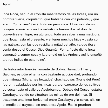
Apolo.
Inca Roca, según el cronista más famoso de las Indias, era un
hombre fuerte, corpulento, que hablaba con voz potente, y que
era un “putaniero” (sic). Todo un personaje. El secreto de su
conquista/amistad con los selváticos fueron dos: el don de
convertirse en tigre, en uturuncu: todo un saber y una metáfora
que llega hasta el presente, y el tener muchos hijos y casta con
las nativas, con las que residía la mitad del año, ya que iba y
venía desde el Cusco. Dice Guamán Poma, “este dicho Inca
comenzó a comer coca y la prendió en los Andes y así le enseñó
a otros indios de este reino”.
Un historiador francés, amante de Bolivia, llamado Thierry
Saignes, estudió el tema con bastante acuciosidad, probando
que mitmaq (Migrantes forzados) chachapoyas (Norte del Perú)
fueron trasladados por los incas para encargarse de los cultivos
de coca hasta el valle de Apolobamba. Debajo del Cusco, estaba
Carabaya, donde se situaban las minas de oro del Inca. Si
trazamos una línea horizontal entre Carabaya y la selva, allí, en
el medio del trayecto, se encuentra Apolo. Eso lo prueban