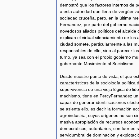
demostró que los factores internos de p
a esta autoridad que llena de vergüenza 
sociedad cruceña, pero, en la última m
Fernandez, por parte del gobierno nacion
novedosos aliados políticos del alcalde 
explican el virtual silenciamiento de los
ciudad somete, particularmente a las muj
responsables de ello, sino al parecer lo
turno, ya sea con el propio gobierno muni
gobernante Movimiento al Socialismo.
Desde nuestro punto de vista, el que es
características de la sociología política
supervivencia de una vieja lógica de lide
machismo, tiene en PercyFernandez un v
capaz de generar identificaciones elect
se asienta ello, es decir la formación eco
agroindustria, cuyos orígenes no son sin
masiva apropiación de recursos económic
democráticos, autoritarios, con fuertes 
servidumbral de dominación y explotació