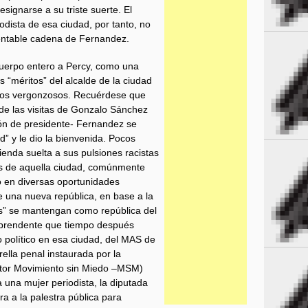
signarse a su triste suerte. El
odista de esa ciudad, por tanto, no
entable cadena de Fernandez.
cuerpo entero a Percy, como una
 “méritos” del alcalde de la ciudad
nos vergonzosos. Recuérdese que
de las visitas de Gonzalo Sánchez
ión de presidente- Fernandez se
d” y le dio la bienvenida. Pocos
ienda suelta a sus pulsiones racistas
llas de aquella ciudad, comúnmente
ó en diversas oportunidades
e una nueva república, en base a la
las” se mantengan como república del
sorprendente que tiempo después
político en esa ciudad, del MAS de
rella penal instaurada por la
itor Movimiento sin Miedo –MSM)
 una mujer periodista, la diputada
ra a la palestra pública para