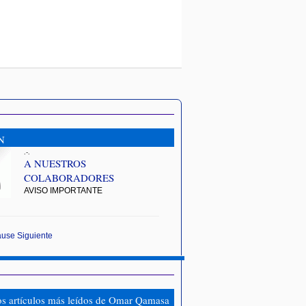
N
.-.
A NUESTROS
COLABORADORES
AVISO IMPORTANTE
ause
Siguiente
os artículos más leídos de Omar Qamasa