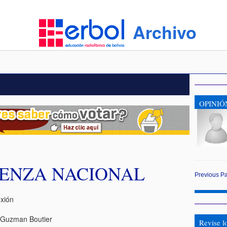
Archivo
OPINIÓ
ÜENZA NACIONAL
Previous
P
exión
Guzman Boutier
Revise l