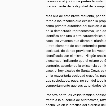
desvalorar el juicio que pretende instau
precisamente de la dignidad de la mujer
Más allá de este breve recuento, por de
torno a las razones que explican la pr
como primera autoridad del municipio d
de la democracia representativa, uno de 
identifica con una u otra característica 
caso, los votantes que dieron el triunf
u otro elemento de este enfermizo perso
sociedad, de donde provienen los votant
identificada con el mismo. Ningún anali
electorado, indicando que el mismo votó
contrario, asumiendo la existencia de niv
caso, el hoy alcalde de Santa Cruz), es 
en la mayoritaria sociedad cruceña, par
Las sociedades, pues, no son del todo i
comportamiento que sus autoridades ele
Por otra parte, es válido también pensa
frente a la ausencia de alternativas, ra
hecho, ya en la práctica del ejercicio d