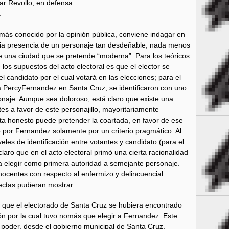
rar Revollo, en defensa
.
más conocido por la opinión pública, conviene indagar en
opia presencia de un personaje tan desdeñable, nada menos
e una ciudad que se pretende “moderna”. Para los teóricos
los supuestos del acto electoral es que el elector se
del candidato por el cual votará en las elecciones; para el
o a PercyFernandez en Santa Cruz, se identificaron con uno
naje. Aunque sea doloroso, está claro que existe una
es a favor de este personajillo, mayoritariamente
sta honesto puede pretender la coartada, en favor de ese
 por Fernandez solamente por un criterio pragmático. Al
eles de identificación entre votantes y candidato (para el
claro que en el acto electoral primó una cierta racionalidad
a elegir como primera autoridad a semejante personaje.
nocentes con respecto al enfermizo y delincuencial
ctas pudieran mostrar.
r que el electorado de Santa Cruz se hubiera encontrado
zón por la cual tuvo nomás que elegir a Fernandez. Este
el poder, desde el gobierno municipal de Santa Cruz,