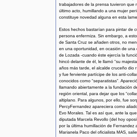
trabajadores de la prensa tuvieron que re
último acto, humillando a una mujer peri
constituye novedad alguna en esta lam
Estos hechos bastarían para pintar de 
persona enfermiza. Sin embargo, a estos
de Santa Cruz se añaden otros, no me
en una oportunidad, en ocasión de una 
de Lozada -cuando éste ejercía la func
hincó delante de él, le llamó “su majesta
años más tarde, el alcalde cruceño dio r
y fue ferviente partícipe de los anti-co
conocidos como “separatistas”. Apareci
llamando abiertamente a la fundación d
región oriental, para dejar que los “col
altiplano. Para algunos, por ello, fue 
PercyFernandez apareciera como aliado 
Evo Morales. Tal es así que, ante la que
diputada Marcela Revollo (del hoy opos
por la última humillación de Fernandez a
Marianela Paco del oficialista MAS, salie