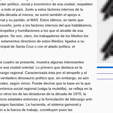
oder político, social y económico de esa ciudad, respaldan
a todo el país. Junto a estos factores internos de la
edia década al menos, se sumó también el apoyo a
al y su partido, el MAS. Estos últimos, en tanto que
cruceño, junto a los factores internos del que hablábamos,
 atropellos y humillaciones a los que el alcalde de esa
eres. No son, claro, los trabajadores de los Medios los
s estamentos directivos de estos Medios; ligados a su
cipal de Santa Cruz o con el aliado político, el
te cuadro se presente, muestra algunas interesantes
 de esa ciudad oriental. Lo primero que destaca es la
razgo regional. Caracterizada ésta por el atropello y el
erdadero dinosaurio político que, sin embargo, es aún
orales, según vimos. Puede decirse que la base en la que
nómica-social regional (valga la muletilla), se refleja en la
o otros los de las dictaduras de la década de 1970, la
os estatales entonces y la formulación de liderazgo anti-
rasgos fascistas. La hacienda, el sistema gamonal y
n a la fuerza de trabajo, constituyen pues las