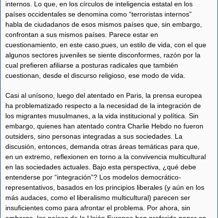
internos. Lo que, en los círculos de inteligencia estatal en los
países occidentales se denomina como “terroristas internos”
habla de ciudadanos de esos mismos países que, sin embargo,
confrontan a sus mismos países. Parece estar en
cuestionamiento, en este caso,pues, un estilo de vida, con el que
algunos sectores juveniles se siente disconformes, razón por la
cual prefieren afiliarse a posturas radicales que también
cuestionan, desde el discurso religioso, ese modo de vida.
Casi al unísono, luego del atentado en Paris, la prensa europea
ha problematizado respecto a la necesidad de la integración de
los migrantes musulmanes, a la vida institucional y política. Sin
embargo, quienes han atentado contra Charlie Hebdo no fueron
outsiders, sino personas integradas a sus sociedades. La
discusión, entonces, demanda otras áreas temáticas para que,
en un extremo, reflexionen en torno a la convivencia multicultural
en las sociedades actuales. Bajo esta perspectiva, ¿qué debe
entenderse por “integración”? Los modelos democrático-
representativos, basados en los principios liberales (y aún en los
más audaces, como el liberalismo multicultural) parecen ser
insuficientes como para afrontar el problema. Por ahora, sin
embargo, los países de la Unión Europeo han preferido poner en