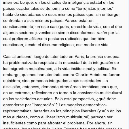
internos. Lo que, en los círculos de inteligencia estatal en los
países occidentales se denomina como “terroristas internos”
habla de ciudadanos de esos mismos países que, sin embargo,
confrontan a sus mismos países. Parece estar en
cuestionamiento, en este caso,pues, un estilo de vida, con el que
algunos sectores juveniles se siente disconformes, razón por la
cual prefieren afiliarse a posturas radicales que también
cuestionan, desde el discurso religioso, ese modo de vida.
Casi al unísono, luego del atentado en Paris, la prensa europea
ha problematizado respecto a la necesidad de la integración de
los migrantes musulmanes, a la vida institucional y política. Sin
embargo, quienes han atentado contra Charlie Hebdo no fueron
outsiders, sino personas integradas a sus sociedades. La
discusión, entonces, demanda otras áreas temáticas para que,
en un extremo, reflexionen en torno a la convivencia multicultural
en las sociedades actuales. Bajo esta perspectiva, ¿qué debe
entenderse por “integración”? Los modelos democrático-
representativos, basados en los principios liberales (y aún en los
más audaces, como el liberalismo multicultural) parecen ser
insuficientes como para afrontar el problema. Por ahora, sin
embargo, los países de la Unión Europeo han preferido poner en