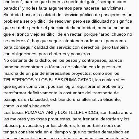
choferes”, parece que tienen la suerte del gato, “siempre caen
parados” y no les falta argumentos para hacerse las víctimas.
Sin duda buscar la calidad del servicio público de pasajeros es un
problema serio y difícil de resolver, pero esa dificultad no significa
que se debe perder el principio de la autoridad, aunque se sepa
que el tronco viejo es difícil de en rectar, porque “árbol chueco no
se endereza”, hay que seguir intentando ordenar el panorama
para conseguir calidad del servicio con derechos, pero también
con obligaciones, para choferes y pasajeros.
No obstante de lo dicho, en los pesos y contrapesos, parece
haberse encontrado la fórmula de solución con la puesta en
marcha de un par de interesantes proyectos, como son los
TELEFERICOS Y LOS BUSES PUMA CATARI, los cuales sí es
que siguen como van, podrían lograr equilibrar el problema y
transformar definitivamente la costumbre del transporte de
pasajeros en la ciudad, exhibiendo una alternativa eficiente,
como lo están haciendo.
Los buses PUMA CATARI y LOS TELEFERICOS, son hasta ahora
las mejores y exitosas propuestas, para frenar el desorden y los
abusos provocados por los choferes, lo importante será que
tengan consistencia en el tiempo y que no tarden demasiado en
sus implementaciones, eso es que se pongan rápidamente más