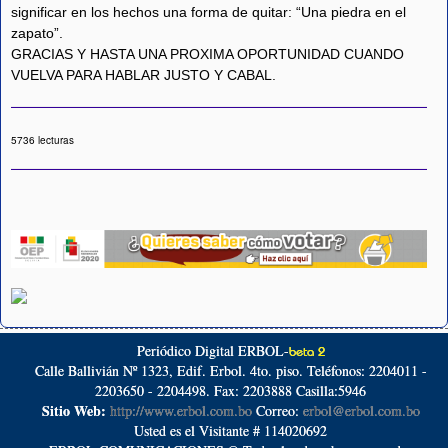
significar en los hechos una forma de quitar: “Una piedra en el
zapato”.
GRACIAS Y HASTA UNA PROXIMA OPORTUNIDAD CUANDO
VUELVA PARA HABLAR JUSTO Y CABAL.
5736 lecturas
Periódico Digital ERBOL-
beta 2
Calle Ballivián Nº 1323, Edif. Erbol. 4to. piso. Teléfonos: 2204011 -
2203650 - 2204498. Fax: 2203888 Casilla:5946
Sitio Web:
http://www.erbol.com.bo
Correo:
erbol@erbol.com.bo
Usted es el Visitante # 114020692