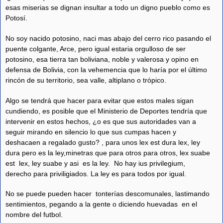
esas miserias se dignan insultar a todo un digno pueblo como es
Potosí.
No soy nacido potosino, naci mas abajo del cerro rico pasando el
puente colgante, Arce, pero igual estaria orgulloso de ser
potosino, esa tierra tan boliviana, noble y valerosa y opino en
defensa de Bolivia, con la vehemencia que lo haría por el último
rincón de su territorio, sea valle, altiplano o trópico.
Algo se tendrá que hacer para evitar que estos males sigan
cundiendo, es posible que el Ministerio de Deportes tendría que
intervenir en estos hechos, ¿o es que sus autoridades van a
seguir mirando en silencio lo que sus cumpas hacen y
deshacaen a regalado gusto? , para unos lex est dura lex, ley
dura pero es la ley,minetras que para otros para otros, lex suabe
est lex, ley suabe y asi es la ley. No hay ius privilegium,
derecho para priviligiados. La ley es para todos por igual.
No se puede pueden hacer tonterías descomunales, lastimando
sentimientos, pegando a la gente o diciendo huevadas en el
nombre del futbol.