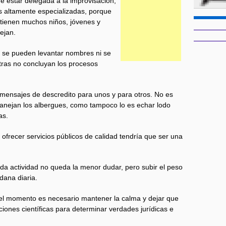
e estar delegada a la improvisación,
 altamente especializadas, porque
o tienen muchos niños, jóvenes y
ejan.
o se pueden levantar nombres ni se
ras no concluyan los procesos
r mensajes de descredito para unos y para otros. No es
anejan los albergues, como tampoco lo es echar lodo
as.
ofrecer servicios públicos de calidad tendría que ser una
a actividad no queda la menor dudar, pero subir el peso
dana diaria.
r el momento es necesario mantener la calma y dejar que
ones científicas para determinar verdades jurídicas e