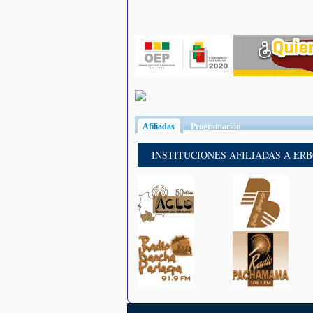
Afiliadas
(solapa activa)
Programación
INSTITUCIONES AFILIADAS A ER