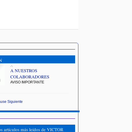
N
.-.
A NUESTROS
COLABORADORES
AVISO IMPORTANTE
ause
Siguiente
os artículos más leídos de VICTOR