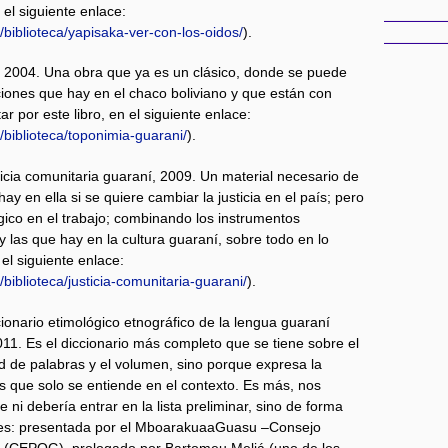
 el siguiente enlace:
/biblioteca/yapisaka-ver-con-los-oidos/
).
, 2004. Una obra que ya es un clásico, donde se puede
iones que hay en el chaco boliviano y que están con
r por este libro, en el siguiente enlace:
/biblioteca/toponimia-guarani/
).
ticia comunitaria guaraní, 2009. Un material necesario de
y en ella si se quiere cambiar la justicia en el país; pero
ico en el trabajo; combinando los instrumentos
y las que hay en la cultura guaraní, sobre todo en lo
 el siguiente enlace:
biblioteca/justicia-comunitaria-guarani/
).
ionario etimológico etnográfico de la lengua guaraní
011. Es el diccionario más completo que se tiene sobre el
ad de palabras y el volumen, sino porque expresa la
 que solo se entiende en el contexto. Es más, nos
ni debería entrar en la lista preliminar, sino de forma
tres: presentada por el MboarakuaaGuasu –Consejo
í (CEPOG), prologado por Bartomeu Meliá (uno de los