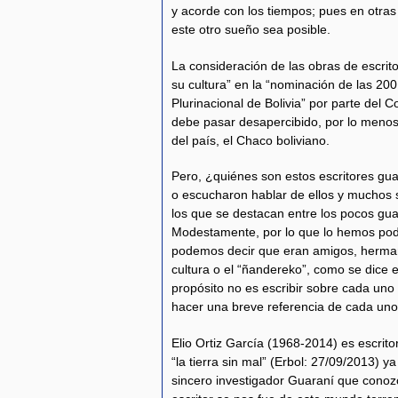
y acorde con los tiempos; pues en otras
este otro sueño sea posible.
La consideración de las obras de escrit
su cultura” en la “nominación de las 20
Plurinacional de Bolivia” por parte del 
debe pasar desapercibido, por lo menos
del país, el Chaco boliviano.
Pero, ¿quiénes son estos escritores g
o escucharon hablar de ellos y muchos 
los que se destacan entre los pocos gu
Modestamente, por lo que lo hemos podi
podemos decir que eran amigos, herma
cultura o el “ñandereko”, como se dice e
propósito no es escribir sobre cada uno 
hacer una breve referencia de cada uno
Elio Ortiz García (1968-2014) es escritor
“la tierra sin mal” (Erbol: 27/09/2013) y
sincero investigador Guaraní que conoz