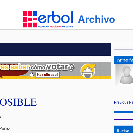
Archivo
OPINIÓ
OSIBLE
Previous
P
o
 Pérez
Revise l