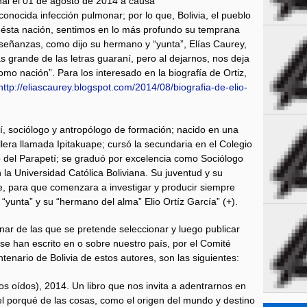
nal el 01 de agosto de 2014 a causa
nocida infección pulmonar; por lo que, Bolivia, el pueblo
ésta nación, sentimos en lo más profundo su temprana
señanzas, como dijo su hermano y “yunta”, Elías Caurey,
ás grande de las letras guaraní, pero al dejarnos, nos deja
mo nación”. Para los interesado en la biografía de Ortiz,
http://eliascaurey.blogspot.com/2014/08/biografia-de-elio-
ní, sociólogo y antropólogo de formación; nacido en una
lera llamada Ipitakuape; cursó la secundaria en el Colegio
 del Parapetí; se graduó por excelencia como Sociólogo
la Universidad Católica Boliviana. Su juventud y su
e, para que comenzara a investigar y producir siempre
yunta” y su “hermano del alma” Elio Ortíz García” (+).
nar de las que se pretende seleccionar y luego publicar
e han escrito en o sobre nuestro país, por el Comité
entenario de Bolivia de estos autores, son las siguientes:
os oídos), 2014. Un libro que nos invita a adentrarnos en
l porqué de las cosas, como el origen del mundo y destino