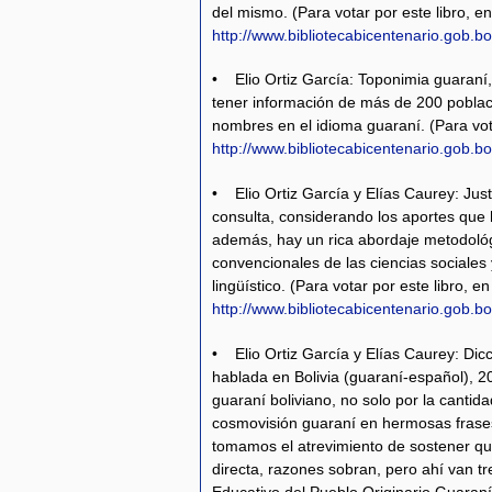
del mismo. (Para votar por este libro, en
http://www.bibliotecabicentenario.gob.bo
• Elio Ortiz García: Toponimia guaraní
tener información de más de 200 poblac
nombres en el idioma guaraní. (Para vota
http://www.bibliotecabicentenario.gob.bo
• Elio Ortiz García y Elías Caurey: Jus
consulta, considerando los aportes que ha
además, hay un rica abordaje metodológ
convencionales de las ciencias sociales 
lingüístico. (Para votar por este libro, en
http://www.bibliotecabicentenario.gob.bo/
• Elio Ortiz García y Elías Caurey: Dicc
hablada en Bolivia (guaraní-español), 2
guaraní boliviano, no solo por la cantid
cosmovisión guaraní en hermosas frases
tomamos el atrevimiento de sostener que 
directa, razones sobran, pero ahí van 
Educativo del Pueblo Originario Guaran