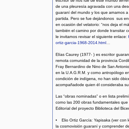
escritor se nos fue de este mundo terre
de una pleuresía agravada con una desco
guaraní del mundo y los que amamos a 
partida. Pero se fue dejándonos sus en
en ocasión del velatorio: “nos deja el m
también el camino por donde transitar co
le invitamos revisar el siguiente enlace:
ortiz-garcia-1968-2014.html
…
Elías Caurey (1977- ) es escritor guara
remota comunidad de la provincia Cordil
Fray Bernardino de Nino de San Antonio
en la U.A.G.R.M. y como antropólogo en 
condición de indígena, no han sido óbic
acompañadode quien él consideraba su “
Las “obras nominadas” o en lista prelimi
como las 200 obras fundamentales que s
Editorial del proyecto Biblioteca del Bic
• Elio Ortiz García: Yapisaka (ver con l
la cosmovisión guaraní y comprender de