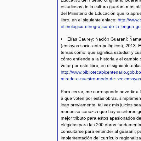
estudiosos de la cultura guaraní más af
del Ministerio de Educación que lo apru
libro, en el siguiente enlace:
http://www.
etimologico-etnografico-de-la-lengua-gu
• Elías Caurey: Nación Guaraní: Ñam
(ensayos socio-antropológicos), 2013. 
temas como: qué significa estudiar y cuá
cómo entiende a la historia y el cambio cl
votar por este libro, en el siguiente enla
http://www.bibliotecabicentenario.gob.
mirada-a-nuestro-modo-de-ser-ensayos-
Para cerrar, me corresponde advertir a l
a que voten por estas obras, simplement
lean previamente, tal vez mis juicios se
menos se conozca que hay escritores gu
mejor tributo para estos apasionados de
elegidas para las 200 obras fundamenta
consultarse para entender al guaraní; p
implementación del currículo regionaliza