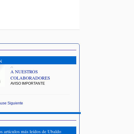
N
.-.
A NUESTROS
COLABORADORES
AVISO IMPORTANTE
ause
Siguiente
os artículos más leídos de Ubaldo