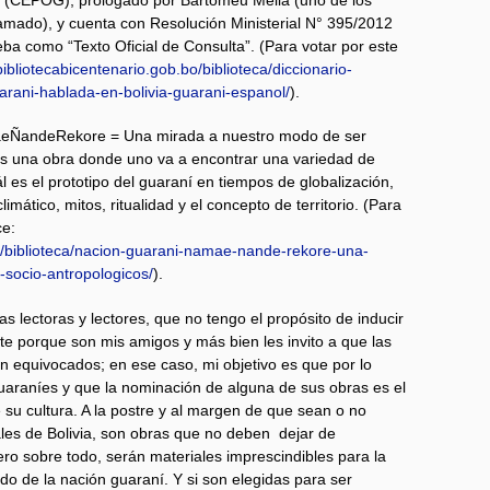
amado), y cuenta con Resolución Ministerial N° 395/2012
eba como “Texto Oficial de Consulta”. (Para votar por este
bibliotecabicentenario.gob.bo/biblioteca/diccionario-
arani-hablada-en-bolivia-guarani-espanol/
).
aeÑandeRekore = Una mirada a nuestro modo de ser
Es una obra donde uno va a encontrar una variedad de
l es el prototipo del guaraní en tiempos de globalización,
imático, mitos, ritualidad y el concepto de territorio. (Para
ce:
bo/biblioteca/nacion-guarani-namae-nande-rekore-una-
socio-antropologicos/
).
as lectoras y lectores, que no tengo el propósito de inducir
e porque son mis amigos y más bien les invito a que las
an equivocados; en ese caso, mi objetivo es que por lo
araníes y que la nominación de alguna de sus obras es el
 su cultura. A la postre y al margen de que sean o no
les de Bolivia, son obras que no deben dejar de
ero sobre todo, serán materiales imprescindibles para la
do de la nación guaraní. Y si son elegidas para ser