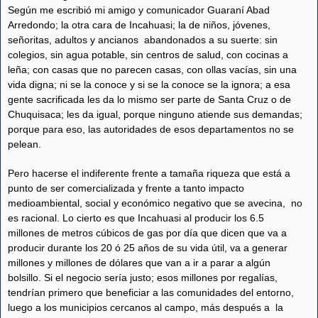
Según me escribió mi amigo y comunicador Guaraní Abad
Arredondo; la otra cara de Incahuasi; la de niños, jóvenes,
señoritas, adultos y ancianos abandonados a su suerte: sin
colegios, sin agua potable, sin centros de salud, con cocinas a
leña; con casas que no parecen casas, con ollas vacías, sin una
vida digna; ni se la conoce y si se la conoce se la ignora; a esa
gente sacrificada les da lo mismo ser parte de Santa Cruz o de
Chuquisaca; les da igual, porque ninguno atiende sus demandas;
porque para eso, las autoridades de esos departamentos no se
pelean.
Pero hacerse el indiferente frente a tamaña riqueza que está a
punto de ser comercializada y frente a tanto impacto
medioambiental, social y económico negativo que se avecina, no
es racional. Lo cierto es que Incahuasi al producir los 6.5
millones de metros cúbicos de gas por día que dicen que va a
producir durante los 20 ó 25 años de su vida útil, va a generar
millones y millones de dólares que van a ir a parar a algún
bolsillo. Si el negocio sería justo; esos millones por regalías,
tendrían primero que beneficiar a las comunidades del entorno,
luego a los municipios cercanos al campo, más después a la