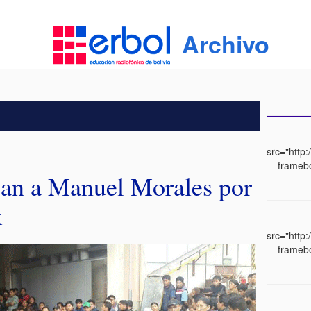
Archivo
src="http
framebo
pan a Manuel Morales por
x
src="http
framebo