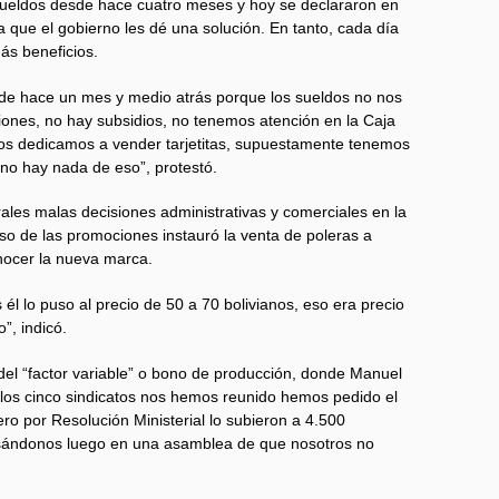
sueldos desde hace cuatro meses y hoy se declararon en
a que el gobierno les dé una solución. En tanto, cada día
ás beneficios.
e hace un mes y medio atrás porque los sueldos no nos
ones, no hay subsidios, no tenemos atención en la Caja
nos dedicamos a vender tarjetitas, supuestamente tenemos
no hay nada de eso”, protestó.
les malas decisiones administrativas y comerciales en la
so de las promociones instauró la venta de poleras a
onocer la nueva marca.
l lo puso al precio de 50 a 70 bolivianos, eso era precio
”, indicó.
del “factor variable” o bono de producción, donde Manuel
los cinco sindicatos nos hemos reunido hemos pedido el
ro por Resolución Ministerial lo subieron a 4.500
cusándonos luego en una asamblea de que nosotros no