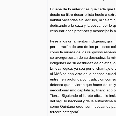
Prueba de lo anterior es que cada que E
desde su filtro desarrollista huele a e
habitar viviendas sin ladrillos, ni cala
dedicando a la caza y la pesca, por lo qu
censurar esas prácticas y aconsejar la 
Pese a los ornamentos indígenas, gran 
perpetración de uno de los procesos col
como la mirada de los religiosos españo
se avergonzaran de su desnudez, la mir
indígenas de su desnudez de objetos, de
En esa lógica, ya sea por el chantaje o
al MAS se han visto en la penosa situac
entren en profunda contradicción con su
defensa que tuvieron que hacer del rall
neocolonialismo capitalista, financiad
Tierra. Siguiendo el libreto oficial, lo 
del orgullo nacional y de la autoestima 
como Quintana cree, son necesarios par
tercera categoría”.