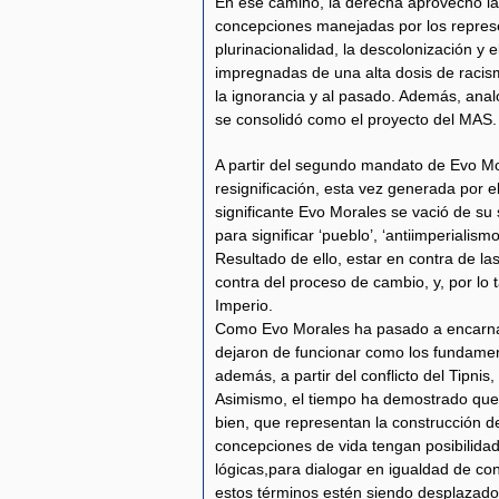
En ese camino, la derecha aprovechó la
concepciones manejadas por los represen
plurinacionalidad, la descolonización y e
impregnadas de una alta dosis de racism
la ignorancia y al pasado. Además, anal
se consolidó como el proyecto del MAS.
A partir del segundo mandato de Evo Mo
resignificación, esta vez generada por e
significante Evo Morales se vació de su si
para significar ‘pueblo’, ‘antiimperialis
Resultado de ello, estar en contra de l
contra del proceso de cambio, y, por lo t
Imperio.
Como Evo Morales ha pasado a encarnar 
dejaron de funcionar como los fundamen
además, a partir del conflicto del Tipnis,
Asimismo, el tiempo ha demostrado que E
bien, que representan la construcción de 
concepciones de vida tengan posibilidad 
lógicas,para dialogar en igualdad de con
estos términos estén siendo desplazado