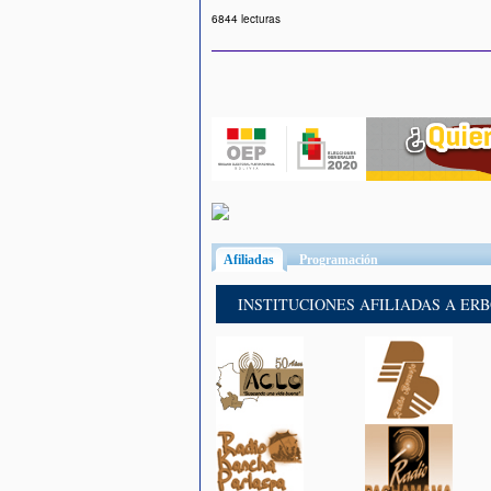
6844 lecturas
Afiliadas
(solapa activa)
Programación
INSTITUCIONES AFILIADAS A ER