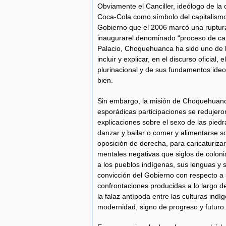
Obviamente el Canciller, ideólogo de la 
Coca-Cola como símbolo del capitalismo,
Gobierno que el 2006 marcó una ruptur
inaugurarel denominado “proceso de ca
Palacio, Choquehuanca ha sido uno de 
incluir y explicar, en el discurso oficial,
plurinacional y de sus fundamentos ideoló
bien.
Sin embargo, la misión de Choquehuanc
esporádicas participaciones se redujero
explicaciones sobre el sexo de las piedr
danzar y bailar o comer y alimentarse so
oposición de derecha, para caricaturizar
mentales negativas que siglos de colon
a los pueblos indígenas, sus lenguas y s
convicción del Gobierno con respecto a s
confrontaciones producidas a lo largo de
la falaz antípoda entre las culturas indí
modernidad, signo de progreso y futuro.