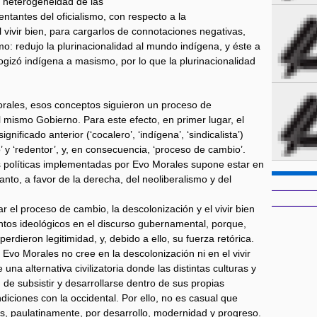
 heterogeneidad de las
tantes del oficialismo, con respecto a la
l vivir bien, para cargarlos de connotaciones negativas,
o: redujo la plurinacionalidad al mundo indígena, y éste a
ogizó indígena a masismo, por lo que la plurinacionalidad
rales, esos conceptos siguieron un proceso de
l mismo Gobierno. Para este efecto, en primer lugar, el
gnificado anterior (‘cocalero’, ‘indígena’, ‘sindicalista’)
mo’ y ‘redentor’, y, en consecuencia, ‘proceso de cambio’.
as políticas implementadas por Evo Morales supone estar en
anto, a favor de la derecha, del neoliberalismo y del
el proceso de cambio, la descolonización y el vivir bien
tos ideológicos en el discurso gubernamental, porque,
 perdieron legitimidad, y, debido a ello, su fuerza retórica.
vo Morales no cree en la descolonización ni en el vivir
una alternativa civilizatoria donde las distintas culturas y
de subsistir y desarrollarse dentro de sus propias
diciones con la occidental. Por ello, no es casual que
s, paulatinamente, por desarrollo, modernidad y progreso.