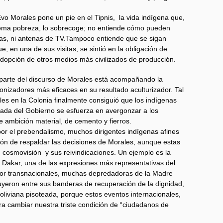
vo Morales pone un pie en el Tipnis, la vida indígena que,
xtrema pobreza, lo sobrecoge; no entiende cómo pueden
minas, ni antenas de TV.Tampoco entiende que se sigan
e, en una de sus visitas, se sintió en la obligación de
adopción de otros medios más civilizados de producción.
parte del discurso de Morales está acompañando la
onizadores más eficaces en su resultado aculturizador. Tal
les en la Colonia finalmente consiguió que los indígenas
ada del Gobierno se esfuerza en avergonzar a los
 ambición material, de cemento y fierros.
 por el prebendalismo, muchos dirigentes indígenas afines
ión de respaldar las decisiones de Morales, aunque estas
 cosmovisión y sus reivindicaciones. Un ejemplo es la
y Dakar, una de las expresiones más representativas del
o por transnacionales, muchas depredadoras de la Madre
incluyeron entre sus banderas de recuperación de la dignidad,
boliviana pisoteada, porque estos eventos internacionales,
a cambiar nuestra triste condición de “ciudadanos de