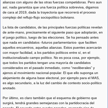
alianzas con alguno de las otras fuerzas competidoras. Pero aun
así, nada garantiza que una fuerza política sobreviva, digamos
de cara al 2019, dada la trayectoria que recorrerá el proceso
complejo del reflujo-flujo sociopolítico boliviano.
La lista de candidatos, de las principales fuerzas políticas revelan
de ante-mano, precisamente el siguiente paso que adoptarán, en
el juego político, luego de las elecciones. Se ha pensado antes
que nada en candidatos -futuros parlamentarios- que faciliten
aquellos encuentros, aquellas alianzas. Estos puentes acercarán
con mayor facilidad, a los partidos políticos entre sí, en el
institucionalizado campo político. No es poca cosa, por ejemplo,
que todos los partidos tengan una mayoría de candidatos
considerados en el pasado inmediato, como “neoliberales” y
ajenos al movimiento nacional-popular. El que ello suponga un
alejamiento de alguna base electoral, por ejemplo para el MAS,
es algo secundario, a la luz del cambio de contexto socio-político
anotado.
Por último, es claro también que el esquema de gobierno que
surgirá, tendrá grandes semejanzas con la partidocracia del
pasado. El acuerdo entre cuadro paredes, cruzando ríos de