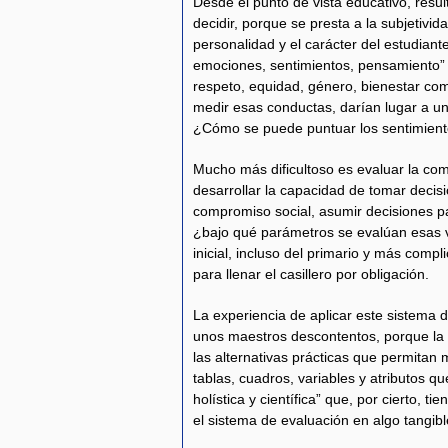
Desde el punto de vista educativo, resul
decidir, porque se presta a la subjetivida
personalidad y el carácter del estudiant
emociones, sentimientos, pensamiento” y 
respeto, equidad, género, bienestar co
medir esas conductas, darían lugar a una 
¿Cómo se puede puntuar los sentimient
Mucho más dificultoso es evaluar la com
desarrollar la capacidad de tomar decisi
compromiso social, asumir decisiones par
¿bajo qué parámetros se evalúan esas va
inicial, incluso del primario y más compl
para llenar el casillero por obligación.
La experiencia de aplicar este sistema 
unos maestros descontentos, porque la 
las alternativas prácticas que permitan
tablas, cuadros, variables y atributos q
holística y científica” que, por cierto,
el sistema de evaluación en algo tangibl