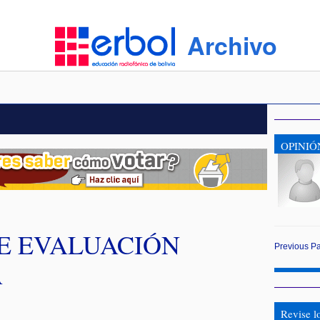
Archivo
OPINIÓ
E EVALUACIÓN
Previous
P
A
Revise l