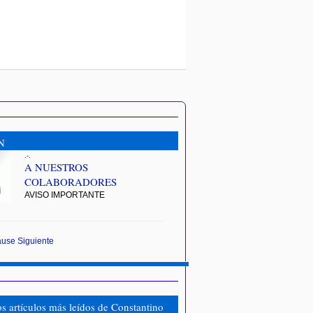
N
.-.
A NUESTROS
COLABORADORES
AVISO IMPORTANTE
ause
Siguiente
os artículos más leídos de Constantino