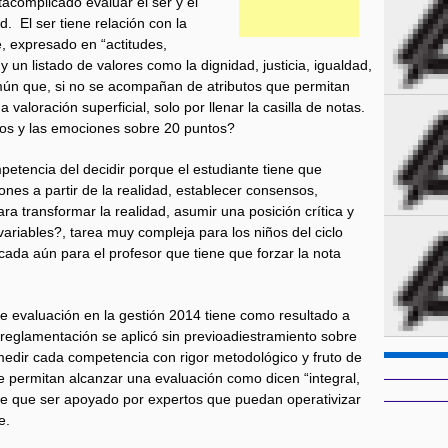
tacomplicado evaluar el ser y el
d. El ser tiene relación con la
e, expresado en “actitudes,
un listado de valores como la dignidad, justicia, igualdad,
mún que, si no se acompañan de atributos que permitan
valoración superficial, solo por llenar la casilla de notas.
os y las emociones sobre 20 puntos?
petencia del decidir porque el estudiante tiene que
ones a partir de la realidad, establecer consensos,
a transformar la realidad, asumir una posición crítica y
riables?, tarea muy compleja para los niños del ciclo
icada aún para el profesor que tiene que forzar la nota
de evaluación en la gestión 2014 tiene como resultado a
reglamentación se aplicó sin previoadiestramiento sobre
 medir cada competencia con rigor metodológico y fruto de
ue permitan alcanzar una evaluación como dicen “integral,
 tiene que ser apoyado por expertos que puedan operativizar
e.