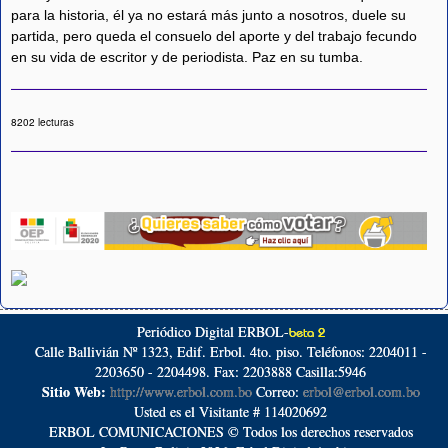
para la historia, él ya no estará más junto a nosotros, duele su
partida, pero queda el consuelo del aporte y del trabajo fecundo
en su vida de escritor y de periodista. Paz en su tumba.
8202 lecturas
Periódico Digital ERBOL-
beta 2
Calle Ballivián Nº 1323, Edif. Erbol. 4to. piso. Teléfonos: 2204011 -
2203650 - 2204498. Fax: 2203888 Casilla:5946
Sitio Web:
http://www.erbol.com.bo
Correo:
erbol@erbol.com.bo
Usted es el Visitante # 114020692
ERBOL COMUNICACIONES © Todos los derechos reservados