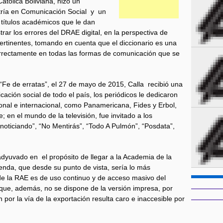
atólica Boliviana, hizo un
tría en Comunicación Social y un
 títulos académicos que le dan
rar los errores del DRAE digital, en la perspectiva de
ertinentes, tomando en cuenta que el diccionario es una
correctamente en todas las formas de comunicación que se
tal “Fe de erratas”, el 27 de mayo de 2015, Calla recibió una
ción social de todo el país, los periódicos le dedicaron
onal e internacional, como Panamericana, Fides y Erbol,
; en el mundo de la televisión, fue invitado a los
ticiando”, “No Mentirás”, “Todo A Pulmón”, “Posdata”,
yuvado en el propósito de llegar a la Academia de la
enda, que desde su punto de vista, sería lo más
l de la RAE es de uso continuo y de acceso masivo del
rque, además, no se dispone de la versión impresa, por
n por la vía de la exportación resulta caro e inaccesible por