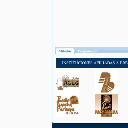
Afiliadas
(solapa activa)
Programación
INSTITUCIONES AFILIADAS A ER