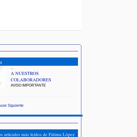
N
.-.
A NUESTROS
COLABORADORES
AVISO IMPORTANTE
ause
Siguiente
os artículos más leídos de Fátima López