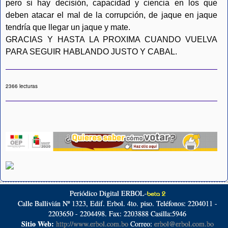
pero si hay decisión, capacidad y ciencia en los que
deben atacar el mal de la corrupción, de jaque en jaque
tendría que llegar un jaque y mate.
GRACIAS Y HASTA LA PROXIMA CUANDO VUELVA
PARA SEGUIR HABLANDO JUSTO Y CABAL.
2366 lecturas
Periódico Digital ERBOL-
beta 2
Calle Ballivián Nº 1323, Edif. Erbol. 4to. piso. Teléfonos: 2204011 -
2203650 - 2204498. Fax: 2203888 Casilla:5946
Sitio Web:
http://www.erbol.com.bo
Correo:
erbol@erbol.com.bo