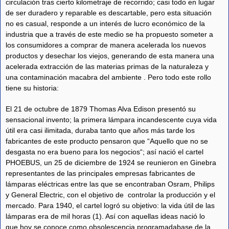
circulación tras cierto kilometraje de recorrido; casi todo en lugar
de ser duradero y reparable es descartable, pero esta situación
no es casual, responde a un interés de lucro económico de la
industria que a través de este medio se ha propuesto someter a
los consumidores a comprar de manera acelerada los nuevos
productos y desechar los viejos, generando de esta manera una
acelerada extracción de las materias primas de la naturaleza y
una contaminación macabra del ambiente . Pero todo este rollo
tiene su historia:
El 21 de octubre de 1879 Thomas Alva Edison presentó su
sensacional invento; la primera lámpara incandescente cuya vida
útil era casi ilimitada, duraba tanto que años más tarde los
fabricantes de este producto pensaron que “Aquello que no se
desgasta no era bueno para los negocios“; así nació el cartel
PHOEBUS, un 25 de diciembre de 1924 se reunieron en Ginebra
representantes de las principales empresas fabricantes de
lámparas eléctricas entre las que se encontraban Osram, Philips
y General Electric, con el objetivo de controlar la producción y el
mercado. Para 1940, el cartel logró su objetivo: la vida útil de las
lámparas era de mil horas (1). Así con aquellas ideas nació lo
que hoy se conoce como obsolescencia programadabase de la