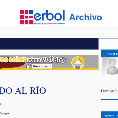
Archivo
OPINIÓ
DO AL RÍO
Previous
P
o
 Pérez
Revise l