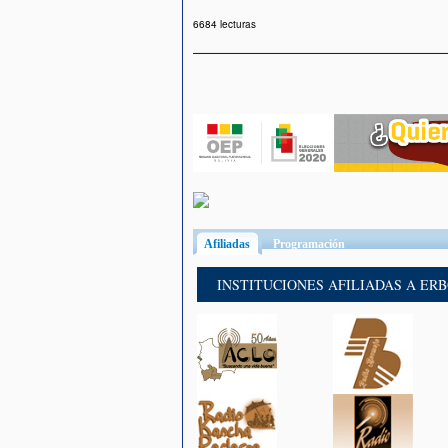
6684 lecturas
Afiliadas
(solapa activa)
Programación
INSTITUCIONES AFILIADAS A ER