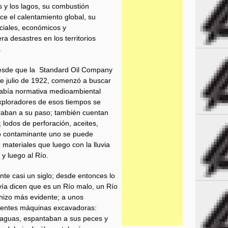
s y los lagos, su combustión
ce el calentamiento global, su
iales, económicos y
a desastres en los territorios
.
desde que la Standard Oil Company
 de julio de 1922, comenzó a buscar
había normativa medioambiental
xploradores de esos tiempos se
traban a su paso; también cuentan
 lodos de perforación, aceites,
to contaminante uno se puede
 materiales que luego con la lluvia
y luego al Río.
nte casi un siglo; desde entonces lo
vía dicen que es un Río malo, un Río
 hizo más evidente; a unos
potentes máquinas excavadoras:
 aguas, espantaban a sus peces y