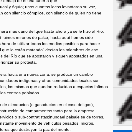
r debajo de él una tubería que
uasi y Aquío; unos cuantos locos levantaron su voz,
n con silencio cómplice, con silencio de quien no tiene
hará más daño del que hasta ahora ya se le hizo al Río;
í fuimos mirones de palco, hasta aquí hemos sido
hora de utilizar todos los medios posibles para hacer
al que lo están matando” decían los miembros de ese
s del Río que se apostaron y siguen apostados en una
riorizar su protesta.
olera hacia una nueva zona, se produce un cambio
munidades indígenas y otras comunidades locales son
nales, las mismas que quedan reducidas a espacios ínfimos
los centros poblados.
do de oleoductos (o gasoductos en el caso del gas),
construcción de campamentos tanto para la empresa
vicios o sub-contratistas;inundael paisaje se de torres,
onstante movimiento de vehículos pesados, micros,
pteros que destruyen la paz del monte.