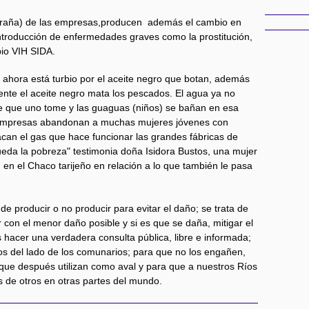
xtraña) de las empresas,producen además el cambio en
 introducción de enfermedades graves como la prostitución,
io VIH SIDA.
r, ahora está turbio por el aceite negro que botan, además
ente el aceite negro mata los pescados. El agua ya no
ce que uno tome y las guaguas (niños) se bañan en esa
s empresas abandonan a muchas mujeres jóvenes con
can el gas que hace funcionar las grandes fábricas de
ueda la pobreza" testimonia doña Isidora Bustos, una mujer
n el Chaco tarijeño en relación a lo que también le pasa
de producir o no producir para evitar el daño; se trata de
 con el menor daño posible y si es que se daña, mitigar el
s hacer una verdadera consulta pública, libre e informada;
tos del lado de los comunarios; para que no los engañen,
 que después utilizan como aval y para que a nuestros Ríos
s de otros en otras partes del mundo.