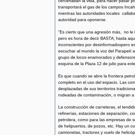
cercenaban la vida, para hacer pasar po
transportará el gas de los campos Incah
mientras las autoridades locales callaba
autoridad para oponerse.
“Es cierto que una agresión más, no le 
pero es hora de decir BASTA; hasta aqu
inconscientes por desinformadospero es 
escuchar al mundo la voz del Parapetí 
grupo de locos enamorados y defensore
esquina de la Plaza 12 de julio para exte
Es que cuando se abre la frontera petr
completo en el uso del espacio. Las co
desplazadas de sus territorios tradicio
rodeadas de contaminación, o migran a 
La construcción de carreteras, el tendi
refinerías, estaciones de separación, 
petrolera, como para las empresas de ser
de helipuertos, de pozos, etc. Hay un c
camionetas, tractores y vuelo de helicó