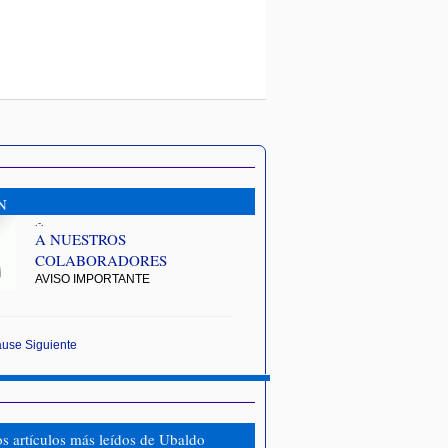
N
.-.
A NUESTROS
COLABORADORES
AVISO IMPORTANTE
ause
Siguiente
os artículos más leídos de Ubaldo