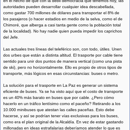
en el hecho de que con la débil democracia que tenemos hoy, las
autoridades pueden desarrollar cualquier idea descabellada,
como gastar 700 millones de dólares para transportar el 8% de
los pasajeros (o hacer estadios en medio de la selva, como el de
Chimoré, que alberga a casi tanta gente como la población total
de la localidad). No hay nadie quien pueda impedir los caprichos
del Jefe.
Las actuales tres líneas del teleférico son, con todo, útiles. Unen
dos urbes que están a distinta altitud. El trasporte por cable tiene
sentido para unir dos puntos de manera vertical (como una pista
de ski), pero no horizontalmente. Ello es propio de otros tipos de
transporte, más lógicos en esas circunstancias: buses o metro.
La solución para el trasporte en La Paz es generar un sistema
eficiente de buses. Ya se ha visto aquí que el costo de transporte
es un 40% más barato en buses que por cable. ¿Pero cómo
hacerlo en un tráfico lentísimo como el paceño? Retirando a los
10.000 minibuses que atestan las calles paceñas. Esto debe
hacerse, y así se podrían tener vías exclusivas para los buses,
como era el plan original de la Alcaldía. En vez de estar gastando
millonadas en ideas estrafalarias deberíamos atender lo que es