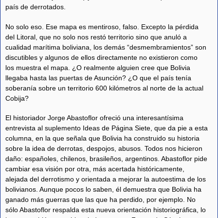
país de derrotados.
No solo eso. Ese mapa es mentiroso, falso. Excepto la pérdida
del Litoral, que no solo nos restó territorio sino que anuló a
cualidad marítima boliviana, los demás “desmembramientos” son
discutibles y algunos de ellos directamente no existieron como
los muestra el mapa. ¿O realmente alguien cree que Bolivia
llegaba hasta las puertas de Asunción? ¿O que el país tenía
soberanía sobre un territorio 600 kilómetros al norte de la actual
Cobija?
El historiador Jorge Abastoflor ofreció una interesantísima
entrevista al suplemento Ideas de Página Siete, que da pie a esta
columna, en la que señala que Bolivia ha construido su historia
sobre la idea de derrotas, despojos, abusos. Todos nos hicieron
daño: españoles, chilenos, brasileños, argentinos. Abastoflor pide
cambiar esa visión por otra, más acertada históricamente,
alejada del derrotismo y orientada a mejorar la autoestima de los
bolivianos. Aunque pocos lo saben, él demuestra que Bolivia ha
ganado más guerras que las que ha perdido, por ejemplo. No
sólo Abastoflor respalda esta nueva orientación historiográfica, lo