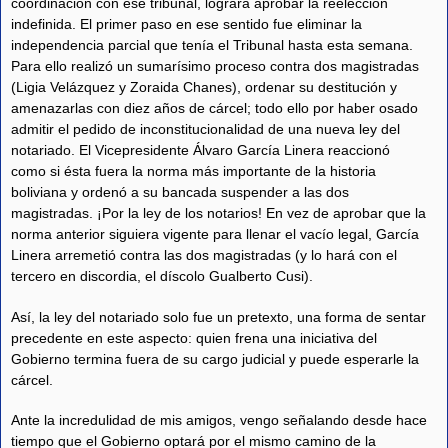
coordinación con ese tribunal, logrará aprobar la reelección
indefinida. El primer paso en ese sentido fue eliminar la
independencia parcial que tenía el Tribunal hasta esta semana.
Para ello realizó un sumarísimo proceso contra dos magistradas
(Ligia Velázquez y Zoraida Chanes), ordenar su destitución y
amenazarlas con diez años de cárcel; todo ello por haber osado
admitir el pedido de inconstitucionalidad de una nueva ley del
notariado. El Vicepresidente Álvaro García Linera reaccionó
como si ésta fuera la norma más importante de la historia
boliviana y ordenó a su bancada suspender a las dos
magistradas. ¡Por la ley de los notarios! En vez de aprobar que la
norma anterior siguiera vigente para llenar el vacío legal, García
Linera arremetió contra las dos magistradas (y lo hará con el
tercero en discordia, el díscolo Gualberto Cusi).
Así, la ley del notariado solo fue un pretexto, una forma de sentar
precedente en este aspecto: quien frena una iniciativa del
Gobierno termina fuera de su cargo judicial y puede esperarle la
cárcel.
Ante la incredulidad de mis amigos, vengo señalando desde hace
tiempo que el Gobierno optará por el mismo camino de la