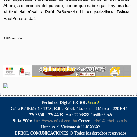
Ahora, a diferencia del pasado, tienen que saber que hay una luz
al final del túnel. / Raúl Peñaranda U. es periodista. Twitter:
RaulPenaranda1
2289 lecturas
Periódico Digital ERBOL-
beta 2
Calle Ballivián Nº 1323, Edif. Erbol. 4to. piso. Teléfonos: 2204011 -
2203650 - 2204498. Fax: 2203888 Casilla:5946
Sitio Web:
http://www.erbol.com.bo
Correo:
erbol@erbol.com.bo
Usted es el Visitante # 114020692
ERBOL COMUNICACIONES © Todos los derechos reservados