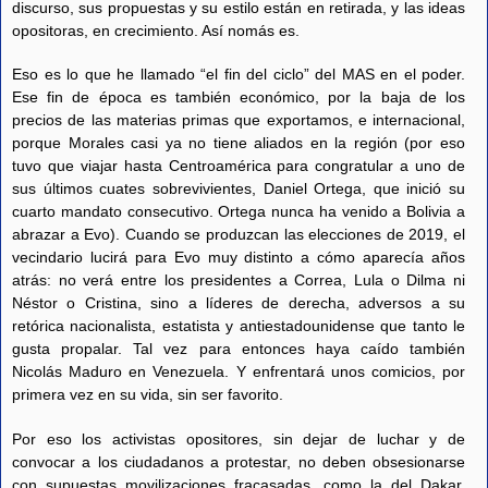
discurso, sus propuestas y su estilo están en retirada, y las ideas
opositoras, en crecimiento. Así nomás es.
Eso es lo que he llamado “el fin del ciclo” del MAS en el poder.
Ese fin de época es también económico, por la baja de los
precios de las materias primas que exportamos, e internacional,
porque Morales casi ya no tiene aliados en la región (por eso
tuvo que viajar hasta Centroamérica para congratular a uno de
sus últimos cuates sobrevivientes, Daniel Ortega, que inició su
cuarto mandato consecutivo. Ortega nunca ha venido a Bolivia a
abrazar a Evo). Cuando se produzcan las elecciones de 2019, el
vecindario lucirá para Evo muy distinto a cómo aparecía años
atrás: no verá entre los presidentes a Correa, Lula o Dilma ni
Néstor o Cristina, sino a líderes de derecha, adversos a su
retórica nacionalista, estatista y antiestadounidense que tanto le
gusta propalar. Tal vez para entonces haya caído también
Nicolás Maduro en Venezuela. Y enfrentará unos comicios, por
primera vez en su vida, sin ser favorito.
Por eso los activistas opositores, sin dejar de luchar y de
convocar a los ciudadanos a protestar, no deben obsesionarse
con supuestas movilizaciones fracasadas, como la del Dakar.