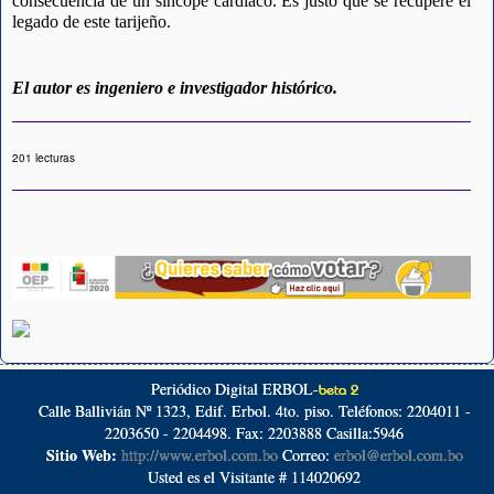
consecuencia de un síncope cardiaco. Es justo que se recupere el 
legado de este tarijeño. 
El autor es ingeniero e investigador histórico.
201 lecturas
Periódico Digital ERBOL-
beta 2
Calle Ballivián Nº 1323, Edif. Erbol. 4to. piso. Teléfonos: 2204011 -
2203650 - 2204498. Fax: 2203888 Casilla:5946
Sitio Web:
http://www.erbol.com.bo
Correo:
erbol@erbol.com.bo
Usted es el Visitante # 114020692