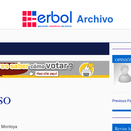
Archivo
OPINIÓ
SO
Previous
P
o Montoya
Revise l