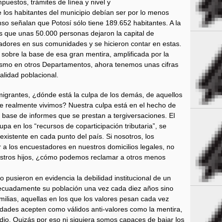
uestos, trámites de línea y nivel y
e los habitantes del municipio debían ser por lo menos
nso señalan que Potosí sólo tiene 189.652 habitantes. A la
 es que unas 50.000 personas dejaron la capital de
dores en sus comunidades y se hicieron contar en estas.
, sobre la base de esa gran mentira, amplificada por la
ismo en otros Departamentos, ahora tenemos unas cifras
alidad poblacional.
migrantes, ¿dónde está la culpa de los demás, de aquellos
de realmente vivimos? Nuestra culpa está en el hecho de
a base de informes que se prestan a tergiversaciones. El
pa en los “recursos de coparticipación tributaria”, se
 existente en cada punto del país. Si nosotros, los
a los encuestadores en nuestros domicilios legales, no
estros hijos, ¿cómo podemos reclamar a otros menos
o pusieron en evidencia la debilidad institucional de un
ecuadamente su población una vez cada diez años sino
milias, aquellas en los que los valores pesan cada vez
dades acepten como válidos anti-valores como la mentira,
cidio. Quizás por eso ni siquiera somos capaces de bajar los