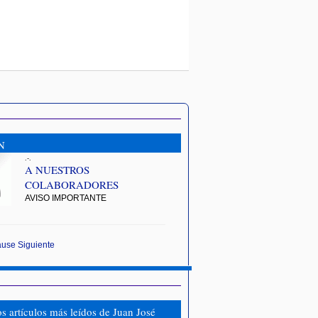
N
.-.
A NUESTROS
COLABORADORES
AVISO IMPORTANTE
ause
Siguiente
os artículos más leídos de Juan José