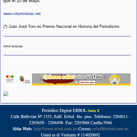
que el 10 de Mayo.
www.columnistas.net
(*) Juan José Toro es Premio Nacional en Historia del Periodismo.
4544 lecturas
Periódico Digital ERBOL-
beta 2
Calle Ballivián Nº 1323, Edif. Erbol. 4to. piso. Teléfonos: 2204011 -
2203650 - 2204498. Fax: 2203888 Casilla:5946
Sitio Web:
http://www.erbol.com.bo
Correo:
erbol@erbol.com.bo
Usted es el Visitante # 114020692