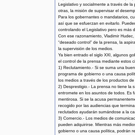
Legislativo y socialmente a través de la 
otras, la misión de supervisar el desem
Para los gobernantes o mandatarios, cua
así que se esfuerzan en evitarlo. Pueden 
controlando el Legislativo pero es más dif
Con ese razonamiento, Vladimir Hudec, 
“deseado control” de la prensa, la aspir
la supervisión de los medios.
Ya bien entrado el siglo XXI, algunos g
el control de la prensa mediante estos c
1) Reclutamiento.- Si se suma una buen
programa de gobierno o una causa políti
los medios a través de los productos de 
2) Desprestigio.- La prensa no tiene la
entromete en los asuntos de todos. Es f
mentirosa. Si se la acusa permanenteme
recogido por las audiencias que terminar
reclutados ayudarán sumándose a la c
3) Comercio.- Los medios de comunicaci
pueden adquirirse. Mientras más medio
gobierno o una causa política, podrán r