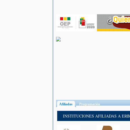
Afiliadas
(solapa activa)
Programación
INSTITUCIONES AFILIADAS A ER