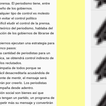
prensa. El periodismo tiene, entre
peño de los gobiernos.
lquier tipo de control es molesto
evitar el control político
ícil eludir el control de la prensa.
teórico del periodismo, hablaba del
ación de los gobiernos de librarse de
obiernos ejecutan una estrategia para
inco pasos:
a cantidad de periodistas para un
ca, se obtendrá control indirecto de
los reclutados.
 simpatía de todos porque se
ácil desacreditarla acusándola de
nte de mentir, el mensaje será
án por creerlo. Los periodistas
ampaña desde adentro.
ón social son bienes así que
s tengan un partido, un programa de
epetir más su mensaje y convertirán