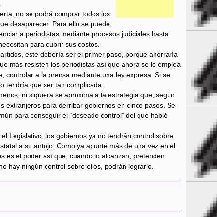
.
ierta, no se podrá comprar todos los
que desaparecer. Para ello se puede
lenciar a periodistas mediante procesos judiciales hasta
necesitan para cubrir sus costos.
partidos, este debería ser el primer paso, porque ahorraría
 que más resisten los periodistas así que ahora se lo emplea
e, controlar a la prensa mediante una ley expresa. Si se
 no tendría que ser tan complicada.
enos, ni siquiera se aproxima a la estrategia que, según
os extranjeros para derribar gobiernos en cinco pasos. Se
común para conseguir el “deseado control” del que habló
el Legislativo, los gobiernos ya no tendrán control sobre
estatal a su antojo. Como ya apunté más de una vez en el
cos es el poder así que, cuando lo alcanzan, pretenden
no hay ningún control sobre ellos, podrán lograrlo.