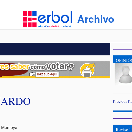
Archivo
OPINIÓ
UARDO
Previous
P
o Montoya
Revise l