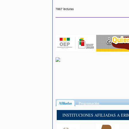
7867 lecturas
Afiliadas
(solapa activa)
Programación
INSTITUCIONES AFILIADAS A ER