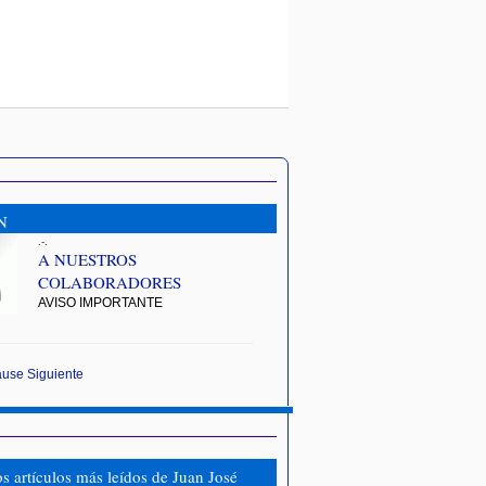
N
.-.
A NUESTROS
COLABORADORES
AVISO IMPORTANTE
ause
Siguiente
os artículos más leídos de Juan José