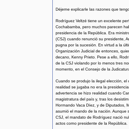
Déjeme explicarle las razones que teng
Rodríguez Veltzé tiene un excelente perf
Cochabamba, pero muchos parecen haber
presidencia de la República. Era minist
(CSJ) cuando renunció su presidente, Ar
pugna por la sucesión. En virtud a la últ
Organización Judicial de entonces, quie
decano, Kenny Prieto. Pese a ello, Rodrí
de la CSJ violando por lo menos tres n
momento, en el Consejo de la Judicatur
Cuando se produjo la ilegal elección, el 
realidad se jugaba no era la presidencia
advertencia se hizo realidad cuando Ca
magistratura del país y, tras los desisti
Hormando Vaca Díez, y de Diputados, 
asumió el mando de la nación. Aunque se 
CSJ, el mandato de Rodríguez nació nul
actos como presidente de la República.