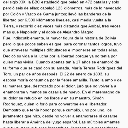
del siglo XIX, la BBC estableció que peleó en 472 batallas y solo
perdió seis de ellas; cabalgó 123 kilómetros, más de lo navegado
por Colón y Vasco de Gama juntos; llevó las banderas de la
libertad por 6.500 kilómetros lineales, casi media vuelta a la
Tierra, y recorrió diez veces más distancia que Aníbal, tres veces
más que Napoleón y el doble de Alejandro Magno.
Fue, indiscutiblemente, la mayor figura de la historia de Bolivia
pero lo que pocos saben es que, para coronar tantos logros, tuvo
que atravesar múltiples dificultades e imponerse en todas ellas.
Dedicó su vida a la lucha por la libertad porque ya no tenía por
quién más vivirla. Cuando apenas tenía 17 años se enamoró de
tal forma que se casó con su amada, María Teresa Rodríguez del
Toro, un par de años después. El 22 de enero de 1803, su
esposa moría consumida por la fiebre amarilla. Tanto la amó y de
tal manera que, destrozado por el dolor, juró que no volvería a
enamorarse y menos se casaría de nuevo. En el maremagno de
su dolor se refugió en los libros y en su maestro, Simón
Rodríguez, quien lo forjó para convertirse en el libertador.
Demostró que tenía honor porque cumplió, uno por uno, los
juramentos que hizo, desde no volver a enamorarse ni casarse
hasta liberar a América del yugo español. Las múltiples amantes