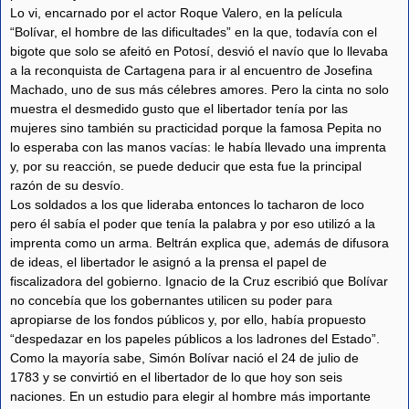
Lo vi, encarnado por el actor Roque Valero, en la película
“Bolívar, el hombre de las dificultades” en la que, todavía con el
bigote que solo se afeitó en Potosí, desvió el navío que lo llevaba
a la reconquista de Cartagena para ir al encuentro de Josefina
Machado, uno de sus más célebres amores. Pero la cinta no solo
muestra el desmedido gusto que el libertador tenía por las
mujeres sino también su practicidad porque la famosa Pepita no
lo esperaba con las manos vacías: le había llevado una imprenta
y, por su reacción, se puede deducir que esta fue la principal
razón de su desvío.
Los soldados a los que lideraba entonces lo tacharon de loco
pero él sabía el poder que tenía la palabra y por eso utilizó a la
imprenta como un arma. Beltrán explica que, además de difusora
de ideas, el libertador le asignó a la prensa el papel de
fiscalizadora del gobierno. Ignacio de la Cruz escribió que Bolívar
no concebía que los gobernantes utilicen su poder para
apropiarse de los fondos públicos y, por ello, había propuesto
“despedazar en los papeles públicos a los ladrones del Estado”.
Como la mayoría sabe, Simón Bolívar nació el 24 de julio de
1783 y se convirtió en el libertador de lo que hoy son seis
naciones. En un estudio para elegir al hombre más importante