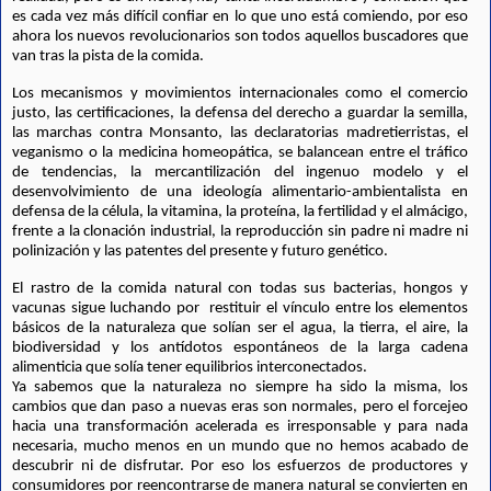
es cada vez más difícil confiar en lo que uno está comiendo, por eso 
ahora los nuevos revolucionarios son todos aquellos buscadores que 
van tras la pista de la comida.
Los mecanismos y movimientos internacionales como el comercio 
justo, las certificaciones, la defensa del derecho a guardar la semilla, 
las marchas contra Monsanto, las declaratorias madretierristas, el 
veganismo o la medicina homeopática, se balancean entre el tráfico 
de tendencias, la mercantilización del ingenuo modelo y el 
desenvolvimiento de una ideología alimentario-ambientalista en 
defensa de la célula, la vitamina, la proteína, la fertilidad y el almácigo, 
frente a la clonación industrial, la reproducción sin padre ni madre ni 
polinización y las patentes del presente y futuro genético.
El rastro de la comida natural con todas sus bacterias, hongos y 
vacunas sigue luchando por  restituir el vínculo entre los elementos 
básicos de la naturaleza que solían ser el agua, la tierra, el aire, la 
biodiversidad y los antídotos espontáneos de la larga cadena 
alimenticia que solía tener equilibrios interconectados. 
Ya sabemos que la naturaleza no siempre ha sido la misma, los 
cambios que dan paso a nuevas eras son normales, pero el forcejeo 
hacia una transformación acelerada es irresponsable y para nada 
necesaria, mucho menos en un mundo que no hemos acabado de 
descubrir ni de disfrutar. Por eso los esfuerzos de productores y 
consumidores por reencontrarse de manera natural se convierten en 