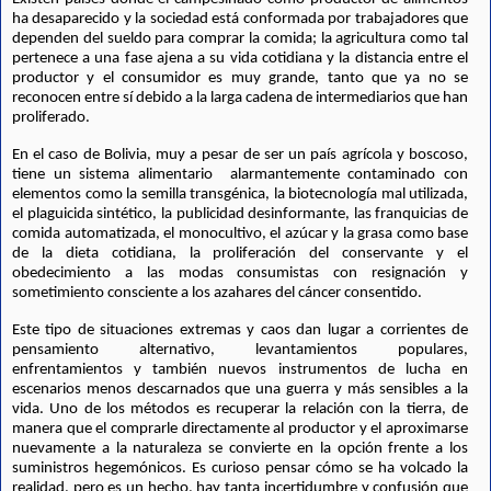
ha desaparecido y la sociedad está conformada por trabajadores que 
dependen del sueldo para comprar la comida; la agricultura como tal 
pertenece a una fase ajena a su vida cotidiana y la distancia entre el 
productor y el consumidor es muy grande, tanto que ya no se 
reconocen entre sí debido a la larga cadena de intermediarios que han 
proliferado.  
En el caso de Bolivia, muy a pesar de ser un país agrícola y boscoso, 
tiene un sistema alimentario  alarmantemente contaminado con 
elementos como la semilla transgénica, la biotecnología mal utilizada, 
el plaguicida sintético, la publicidad desinformante, las franquicias de 
comida automatizada, el monocultivo, el azúcar y la grasa como base 
de la dieta cotidiana, la proliferación del conservante y el 
obedecimiento a las modas consumistas con resignación y 
sometimiento consciente a los azahares del cáncer consentido.
Este tipo de situaciones extremas y caos dan lugar a corrientes de 
pensamiento alternativo, levantamientos populares, 
enfrentamientos y también nuevos instrumentos de lucha en 
escenarios menos descarnados que una guerra y más sensibles a la 
vida. Uno de los métodos es recuperar la relación con la tierra, de 
manera que el comprarle directamente al productor y el aproximarse 
nuevamente a la naturaleza se convierte en la opción frente a los 
suministros hegemónicos. Es curioso pensar cómo se ha volcado la 
realidad, pero es un hecho, hay tanta incertidumbre y confusión que 