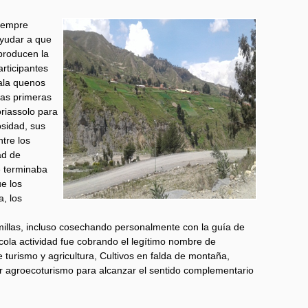
siempre
ayudar a que
producen la
rticipantes
cala quenos
Las primeras
oriassolo para
osidad, sus
tre los
ad de
e terminaba
ue los
a, los
emillas, incluso cosechando personalmente con la guía de
ocola actividad fue cobrando el legítimo nombre de
 turismo y agricultura, Cultivos en falda de montaña,
 agroecoturismo para alcanzar el sentido complementario