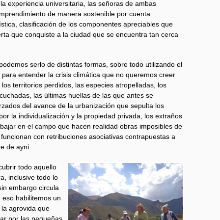
a experiencia universitaria, las señoras de ambas
mprendimiento de manera sostenible por cuenta
ística, clasificación de los componentes apreciables que
rta que conquiste a la ciudad que se encuentra tan cerca
podemos serlo de distintas formas, sobre todo utilizando el
para entender la crisis climática que no queremos creer
los territorios perdidos, las especies atropelladas, los
uchadas, las últimas huellas de las que antes se
orzados del avance de la urbanización que sepulta los
 por la individualización y la propiedad privada, los extraños
ajar en el campo que hacen realidad obras imposibles de
funcionan con retribuciones asociativas contrapuestas a
re de ayni.
cubrir todo aquello
a, inclusive todo lo
n embargo circula
 eso habilitemos un
 la agrovida que
ar por las pequeñas