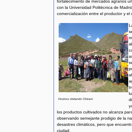
fortalecimiento de mercados agrarios 
con la Universidad Politécnica de Madrid
comercialización entre el productor y el
L
s
m
a
c
a
s
p
a
a
t
l
Vecinos visitando Chicani
d
y
los productos cultivados no alcanza para c
observando semejante prodigio de la nat
desastres climáticos, pero que encuentr
ciudad.