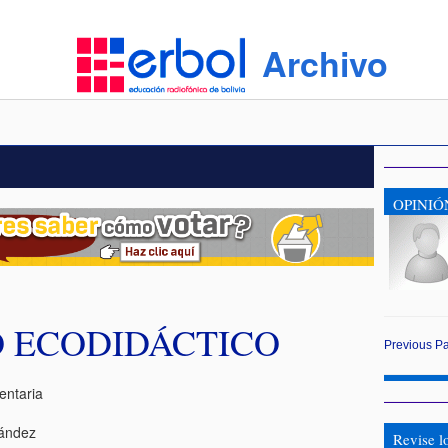
Archivo
OPINIÓ
 ECODIDÁCTICO
Previous
P
entaria
nández
Revise l