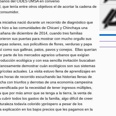
urbanos del CIDES UMSA en convenio
, que tenía entre otros objetivos el de acortar la cadena de
 consumidor.
a iniciativa nació durante un recorrido de diagnóstico que
e hizo a las comunidades de Chicani y Chinchaya una
añana de diciembre de 2014, cuando tres familias
brieron sus puertas para mostrar con mucho orgullo sus
arpas solares, sus policultivos de flores, verduras y papa
sí como sus gallinas, patos, pavos y conejos. Ellas querían
er parte de los mercados agrarios urbanos que exigían
roducción ecológica y con esa sencilla invitación buscaban
fanosamente demostrar cuán ecológicos son sus sistemas
grícolas actuales. La visita estuvo llena de aprendizajes en
res horas de recorrido escuchando las historias llenas de
ucha con triunfos y derrotas de una economía campesina
iversificada por la necesidad de tener ingresos múltiples,
a que por más amor que se tenga a la tierra, la venta de
ubrir todos los gastos de la familia, algo difícil de creer
uraleza todavía colorido ypróspero a pesar de los
a explicación en los bajos precios que les pagamos en la