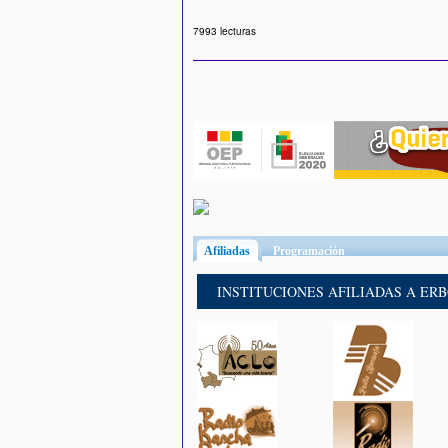
7993 lecturas
Afiliadas
(solapa activa)
Programación
INSTITUCIONES AFILIADAS A ER