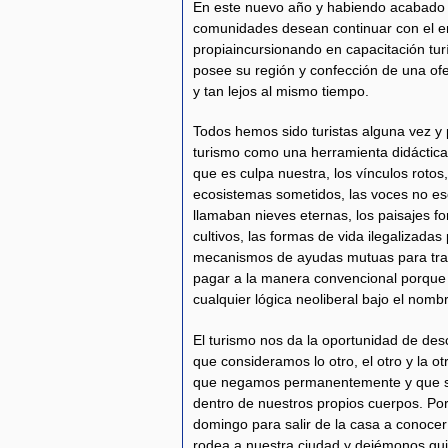
En este nuevo año y habiendo acabado l
comunidades desean continuar con el e
propiaincursionando en capacitación tur
posee su región y confección de una ofe
y tan lejos al mismo tiempo.
Todos hemos sido turistas alguna vez y 
turismo como una herramienta didáctica 
que es culpa nuestra, los vínculos rotos, 
ecosistemas sometidos, las voces no esc
llamaban nieves eternas, los paisajes f
cultivos, las formas de vida ilegalizadas
mecanismos de ayudas mutuas para trab
pagar a la manera convencional porque 
cualquier lógica neoliberal bajo el nomb
El turismo nos da la oportunidad de des
que consideramos lo otro, el otro y la otr
que negamos permanentemente y que si
dentro de nuestros propios cuerpos. Por
domingo para salir de la casa a conocer
rodea a nuestra ciudad y dejémonos gui