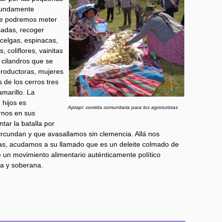
ofundamente
nde podremos meter
sadas, recoger
acelgas, espinacas,
 coliflores, vainitas
cilandros que se
 productoras, mujeres
s de los cerros tres
amarillo. La
 hijos es
Aptapi: comida comunitaria para los agroturistas
rnos en sus
ar la batalla por
circundan y que avasallamos sin clemencia. Allá nos
as, acudamos a su llamado que es un deleite colmado de
 un movimiento alimentario auténticamente político
va y soberana.