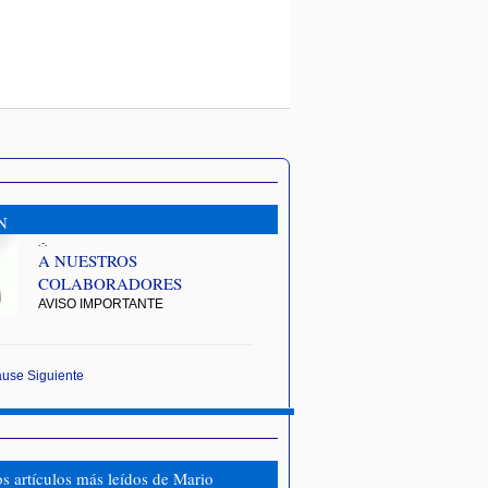
N
.-.
A NUESTROS
COLABORADORES
AVISO IMPORTANTE
ause
Siguiente
os artículos más leídos de Mario