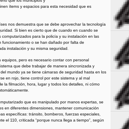
ueno que los municipios y
tinen ítems y espacios para esta necesidad que es
aíses nos demuestra que se debe aprovechar la tecnología
uridad. Si bien es cierto que de cuando en cuando se
 computarizados para la policía y su instalación en las
en funcionamiento o se han dañado por falta de
da instalación y su misma seguridad.
os equipos, pero es necesario contar con personal
 sistema que debe trabajar de manera sincronizada y
s del mundo ya se tiene cámaras de seguridad hasta en los
e en rojo, tiene control por este sistema y al mal
 la filmación, hora, lugar y todos los detalles, ni cómo
automáticamente.
omputarizado que es manipulado por manos expertas, se
nes en diferentes dimensiones, mantener comunicación
as específicas: tránsito, bomberos, fuerzas especiales,
e el 110, criticada “porque nunca llega a tiempo”, según