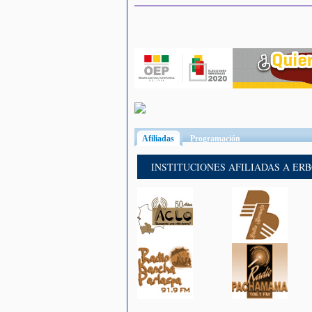
Afiliadas
(solapa activa)
Programación
INSTITUCIONES AFILIADAS A ER