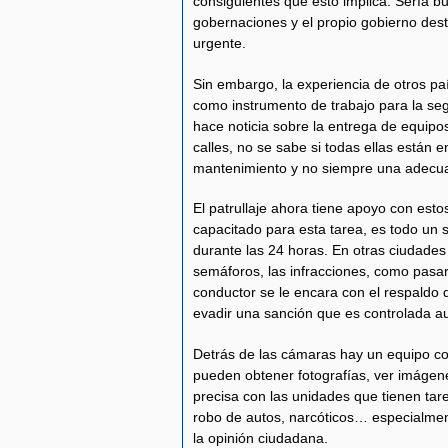
consiguientes que esto implica. Sería b
gobernaciones y el propio gobierno des
urgente.
Sin embargo, la experiencia de otros p
como instrumento de trabajo para la seg
hace noticia sobre la entrega de equipos
calles, no se sabe si todas ellas están 
mantenimiento y no siempre una adecua
El patrullaje ahora tiene apoyo con est
capacitado para esta tarea, es todo un
durante las 24 horas. En otras ciudade
semáforos, las infracciones, como pasars
conductor se le encara con el respaldo de
evadir una sanción que es controlada 
Detrás de las cámaras hay un equipo c
pueden obtener fotografías, ver imáge
precisa con las unidades que tienen tare
robo de autos, narcóticos… especialment
la opinión ciudadana.