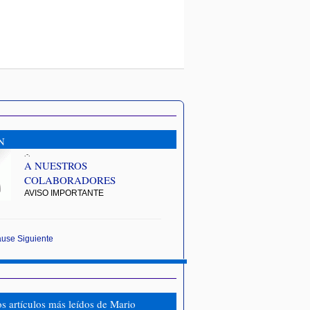
N
.-.
A NUESTROS
COLABORADORES
AVISO IMPORTANTE
ause
Siguiente
os artículos más leídos de Mario