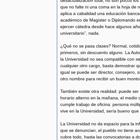
desactualización total, no son pocos lo
que no falte ni una coma en la hoja de 
aplica a cabalidad una educación banca
académico de Magister o Diplomando en 
ejercer cátedra desde hace algunos año
universitario”, nada.
¿Qué no se pasa clases? Normal, cotidia
primeros, sin descuento alguno. La Auto
la Universidad no sea compatible con se
cualquier otro cargo, basta demostrar 
igual se puede ser director, consejero, 
otro nombre para recibir un buen monto
También existe otra realidad: puede ser c
horario alterno en la mañana, el medio 
cumple trabajo de oficina: persona múlti
vive en la Universidad, sería bueno que a
La Universidad no da espacio para la in
que se denuncian, el pueblo no tiene ac
cubre todo, hasta las convocatorias a d