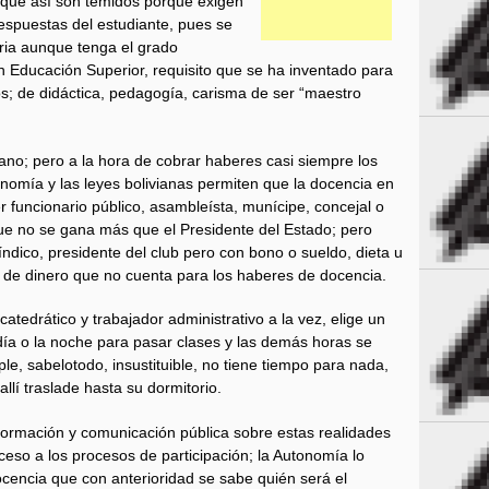
s que así son temidos porque exigen
respuestas del estudiante, pues se
ria aunque tenga el grado
Educación Superior, requisito que se ha inventado para
s; de didáctica, pedagogía, carisma de ser “maestro
no; pero a la hora de cobrar haberes casi siempre los
nomía y las leyes bolivianas permiten que la docencia en
r funcionario público, asambleísta, munícipe, concejal o
que no se gana más que el Presidente del Estado; pero
síndico, presidente del club pero con bono o sueldo, dieta u
 de dinero que no cuenta para los haberes de docencia.
atedrático y trabajador administrativo a la vez, elige un
día o la noche para pasar clases y las demás horas se
ple, sabelotodo, insustituible, no tiene tiempo para nada,
llí traslade hasta su dormitorio.
formación y comunicación pública sobre estas realidades
ceso a los procesos de participación; la Autonomía lo
ocencia que con anterioridad se sabe quién será el