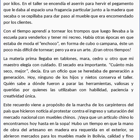
por kilos. En el taller se encendía el aserrín para hervir el pegamento 
que le daba al espacio una fragancia particular junto a la madera que 
secaba o se cepillaba para dar paso al mueble que era encomendado 
por los clientes.
Con el tiempo aprendí a tornear los trompos que luego llevaba a la 
escuela para venderlos y tener mi recreo. Había otras épocas en que 
estaba de moda el “enchoco”, en forma de cubo o campana, éste un 
poco más difícil de tornear; pero ya era un arte. ¡Eran otros tiempos!
La materia prima llegaba en tablones, mara, cedro u otro que mi 
maestro elegía con cuidado. El secado era importante. “Cuánto más 
seco, mejor”, decía. Era un oficio que se heredaba de generación a 
generación. Hoy, ninguno de los hijos y nietos conserva el taller. 
Quién sabe a dónde fueron a parar las herramientas, valiosas y 
queridas por quienes las utilizaban con habilidad, paciencia y 
creatividad única.
Este recuerdo viene a propósito de la marcha de los carpinteros del 
país que hicieron noticia al protestar contra el ingreso y saturación del 
mercado nacional con muebles chinos. ¡Vaya que un artículo chino lo 
encontramos hoy hasta en la sopa! Hubo un tiempo en que la mano 
de obra del artesano en madera era requerida en el exterior, se 
abrieron mercados para los muebles made in Bolivia, calidad y fino 