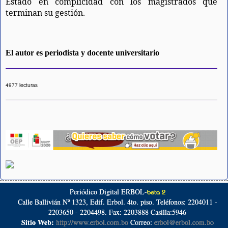
Estado en complicidad con los magistrados que
terminan su gestión.
El autor es periodista y docente universitario
4977 lecturas
Periódico Digital ERBOL-
beta 2
Calle Ballivián Nº 1323, Edif. Erbol. 4to. piso. Teléfonos: 2204011 -
2203650 - 2204498. Fax: 2203888 Casilla:5946
Sitio Web:
http://www.erbol.com.bo
Correo:
erbol@erbol.com.bo