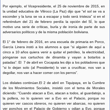
Por ejemplo, el Vicepresidente, el 25 de noviembre de 2015, en
la unidad educativa de Viliroco (La Paz) dijo que “el sol se va a
esconder y la luna se va a escapar y todo será tristeza” si en el
referéndum del 21 de febrero perdía la opción del SÍ, lo que
motivo una serie de críticas, burla y de ironía de parte de sus
adversarios políticos y de la misma población boliviana.
El 1° de febrero de 2016, en una escuela de primaria en Porco,
García Linera instó a los alumnos a que “si alguien de aquí a
cinco a 10 años quiera venir a quitar el petróleo, la electricidad,
pónganse sus cartuchos de dinamita y vayan a botarlos a
patadas”: El 7 de abril en Cocapata les dijo a los pobladores que
“si lo dejan solo (al Presidente) lo van a crucificar, nos van a
degollar, nos van a hacer comer con los perros”.
Los dislates continúan.El 2 de abril en Tiquipaya, en la Cumbre
de los Movimientos Sociales, insistió con el tema de Morales
diciendo: “Cuando atacan a Evo, atacan a todos, al guardatojo, a
la pollera, no lo quieren ver a Evo en el Palacio, porque no
quieren ver cascos obreros, no quieren ver abarcas, no quieren
ver ponchos en el Palacio de Gobierno y odian a Evo, porque