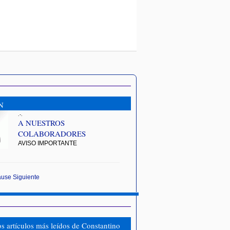
N
.-.
A NUESTROS
COLABORADORES
AVISO IMPORTANTE
ause
Siguiente
os artículos más leídos de Constantino