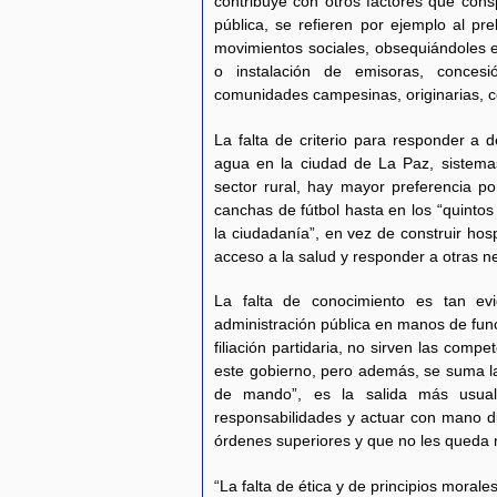
contribuye con otros factores que cons
pública, se refieren por ejemplo al p
movimientos sociales, obsequiándoles ed
o instalación de emisoras, concesi
comunidades campesinas, originarias, c
La falta de criterio para responder a 
agua en la ciudad de La Paz, sistemas
sector rural, hay mayor preferencia por
canchas de fútbol hasta en los “quintos
la ciudadanía”, en vez de construir hosp
acceso a la salud y responder a otras 
La falta de conocimiento es tan evi
administración pública en manos de fun
filiación partidaria, no sirven las com
este gobierno, pero además, se suma la
de mando”, es la salida más usual
responsabilidades y actuar con mano 
órdenes superiores y que no les queda 
“La falta de ética y de principios morales