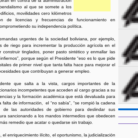
piran en contra de la administración
rebendalismo al que se somete a los
ificios, movilidades cero kilómetros
ón de licencias y frecuencias de funcionamiento en
omprometiendo su independencia política.
demandas urgentes de la sociedad boliviana, por ejemplo,
 de riego para incrementar la producción agrícola en el
 construir tinglados, poner pasto sintético y enmallar las
 infiernos”, porque según el Presidente “eso es lo que pide
itales de primer nivel que tanta falta hace para mejorar el
necesidades que contribuyan a generar empleo.
dente que salta a la vista, cargos importantes de la
cionarios incompetentes que acceden al cargo gracias a su
petencias y la formación académica que está devaluada para
 falta de información, el “no sabía”, “se rompió la cadena
 de las autoridades de gobierno para deslindar sus
dura sancionando a los mandos intermedios que obedecen
más remedio que acatar o quedarse sin trabajo.
, el enriquecimiento ilícito, el oportunismo, la judicialización