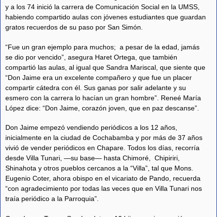
y a los 74 inició la carrera de Comunicación Social en la UMSS,
habiendo compartido aulas con jóvenes estudiantes que guardan
gratos recuerdos de su paso por San Simón.
“Fue un gran ejemplo para muchos; a pesar de la edad, jamás
se dio por vencido”, asegura Haret Ortega, que también
compartió las aulas, al igual que Sandra Mariscal, que siente que
“Don Jaime era un excelente compañero y que fue un placer
compartir cátedra con él. Sus ganas por salir adelante y su
esmero con la carrera lo hacían un gran hombre”. Reneé María
López dice: “Don Jaime, corazón joven, que en paz descanse”.
Don Jaime empezó vendiendo periódicos a los 12 años,
inicialmente en la ciudad de Cochabamba y por más de 37 años
vivió de vender periódicos en Chapare. Todos los días, recorría
desde Villa Tunari, —su base— hasta Chimoré, Chipiriri,
Shinahota y otros pueblos cercanos a la “Villa”, tal que Mons.
Eugenio Coter, ahora obispo en el vicariato de Pando, recuerda
“con agradecimiento por todas las veces que en Villa Tunari nos
traía periódico a la Parroquia”.