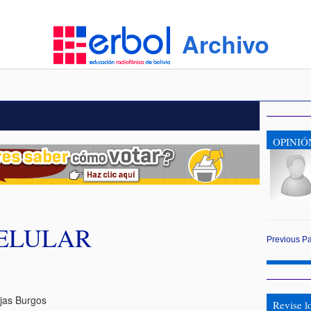
Archivo
OPINIÓ
CELULAR
Previous
P
jas Burgos
Revise l