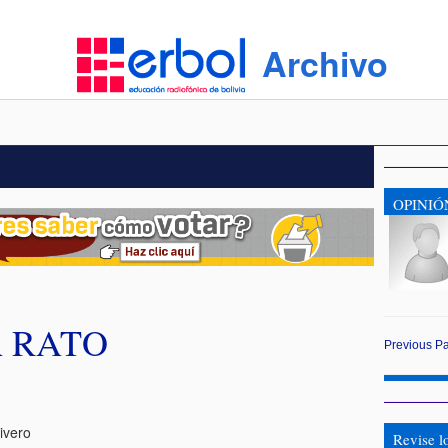
Archivo
OPINIÓ
A RATO
Previous
P
ivero
Revise l