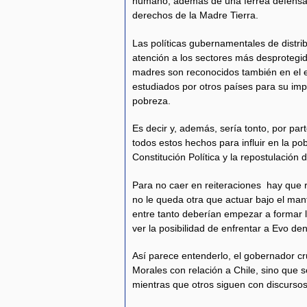
humano, además de una férrea defensa 
derechos de la Madre Tierra.
Las políticas gubernamentales de distrib
atención a los sectores más desprotegid
madres son reconocidos también en el ex
estudiados por otros países para su i
pobreza.
Es decir y, además, sería tonto, por part
todos estos hechos para influir en la po
Constitución Política y la repostulación 
Para no caer en reiteraciones hay que r
no le queda otra que actuar bajo el ma
entre tanto deberían empezar a formar l
ver la posibilidad de enfrentar a Evo de
Así parece entenderlo, el gobernador cru
Morales con relación a Chile, sino que 
mientras que otros siguen con discursos