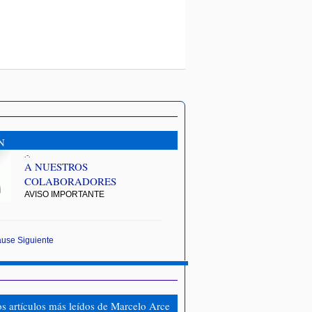
N
.-.
A NUESTROS
COLABORADORES
AVISO IMPORTANTE
ause
Siguiente
os artículos más leídos de Marcelo Arce