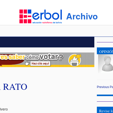
Archivo
OPINIÓ
A RATO
Previous
P
ivero
Revise l