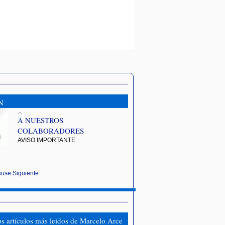
N
.-.
A NUESTROS
COLABORADORES
AVISO IMPORTANTE
ause
Siguiente
os artículos más leídos de Marcelo Arce