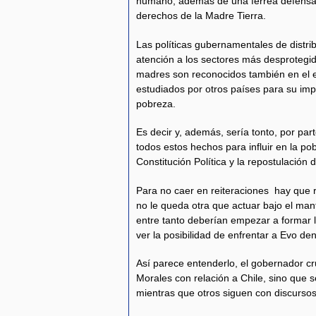
humano, además de una férrea defensa 
derechos de la Madre Tierra.
Las políticas gubernamentales de distrib
atención a los sectores más desprotegid
madres son reconocidos también en el ex
estudiados por otros países para su i
pobreza.
Es decir y, además, sería tonto, por part
todos estos hechos para influir en la po
Constitución Política y la repostulación 
Para no caer en reiteraciones hay que r
no le queda otra que actuar bajo el ma
entre tanto deberían empezar a formar l
ver la posibilidad de enfrentar a Evo de
Así parece entenderlo, el gobernador cru
Morales con relación a Chile, sino que 
mientras que otros siguen con discursos