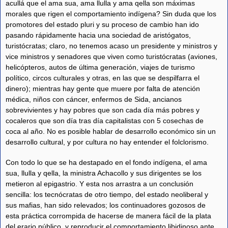
acullá que el ama sua, ama llulla y ama qella son máximas
morales que rigen el comportamiento indígena? Sin duda que los
promotores del estado pluri y su proceso de cambio han ido
pasando rápidamente hacia una sociedad de aristógatos,
turistócratas; claro, no tenemos acaso un presidente y ministros y
vice ministros y senadores que viven como turistócratas (aviones,
helicópteros, autos de última generación, viajes de turismo
político, circos culturales y otras, en las que se despilfarra el
dinero); mientras hay gente que muere por falta de atención
médica, niños con cáncer, enfermos de Sida, ancianos
sobrevivientes y hay pobres que son cada día más pobres y
cocaleros que son día tras día capitalistas con 5 cosechas de
coca al año. No es posible hablar de desarrollo económico sin un
desarrollo cultural, y por cultura no hay entender el folclorismo.
Con todo lo que se ha destapado en el fondo indígena, el ama
sua, llulla y qella, la ministra Achacollo y sus dirigentes se los
metieron al epigastrio. Y esta nos arrastra a un conclusión
sencilla: los tecnócratas de otro tiempo, del estado neoliberal y
sus mafias, han sido relevados; los continuadores gozosos de
esta práctica corrompida de hacerse de manera fácil de la plata
del erario público, y reproducir el comportamiento libidinoso ante