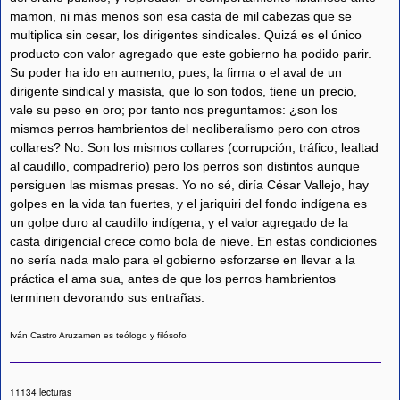
mamon, ni más menos son esa casta de mil cabezas que se
multiplica sin cesar, los dirigentes sindicales. Quizá es el único
producto con valor agregado que este gobierno ha podido parir.
Su poder ha ido en aumento, pues, la firma o el aval de un
dirigente sindical y masista, que lo son todos, tiene un precio,
vale su peso en oro; por tanto nos preguntamos: ¿son los
mismos perros hambrientos del neoliberalismo pero con otros
collares? No. Son los mismos collares (corrupción, tráfico, lealtad
al caudillo, compadrerío) pero los perros son distintos aunque
persiguen las mismas presas. Yo no sé, diría César Vallejo, hay
golpes en la vida tan fuertes, y el jariquiri del fondo indígena es
un golpe duro al caudillo indígena; y el valor agregado de la
casta dirigencial crece como bola de nieve. En estas condiciones
no sería nada malo para el gobierno esforzarse en llevar a la
práctica el ama sua, antes de que los perros hambrientos
terminen devorando sus entrañas.
Iván Castro Aruzamen es teólogo y filósofo
11134 lecturas