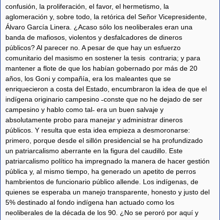
confusión, la proliferación, el favor, el hermetismo, la
aglomeración y, sobre todo, la retórica del Señor Vicepresidente,
Álvaro García Linera. ¿Acaso sólo los neoliberales eran una
banda de mafiosos, violentos y desfalcadores de dineros
públicos? Al parecer no. A pesar de que hay un esfuerzo
comunitario del masismo en sostener la tesis contraria; y para
mantener a flote de que los habían gobernado por más de 20
años, los Goni y compañía, era los maleantes que se
enriquecieron a costa del Estado, encumbraron la idea de que el
indígena originario campesino ˗conste que no he dejado de ser
campesino y hablo como tal˗ era un buen salvaje y
absolutamente probo para manejar y administrar dineros
públicos. Y resulta que esta idea empieza a desmoronarse:
primero, porque desde el sillón presidencial se ha profundizado
un patriarcalismo aberrante en la figura del caudillo. Este
patriarcalismo político ha impregnado la manera de hacer gestión
pública y, al mismo tiempo, ha generado un apetito de perros
hambrientos de funcionario público allende. Los indígenas, de
quienes se esperaba un manejo transparente, honesto y justo del
5% destinado al fondo indígena han actuado como los
neoliberales de la década de los 90. ¿No se peroró por aquí y