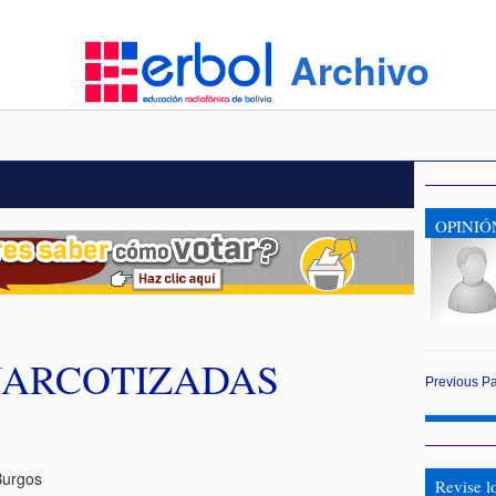
Archivo
OPINIÓ
NARCOTIZADAS
Previous
P
Burgos
Revise l