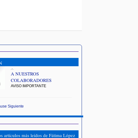
N
.-.
A NUESTROS
COLABORADORES
AVISO IMPORTANTE
ause
Siguiente
os artículos más leídos de Fátima López