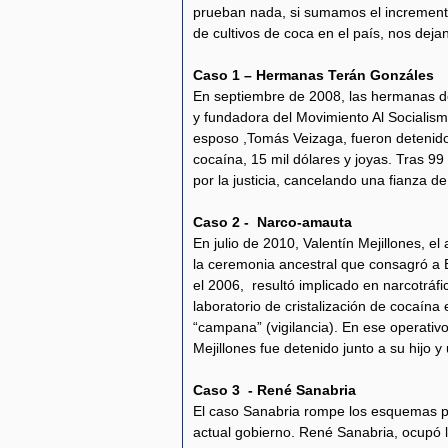
prueban nada, si sumamos el incremento
de cultivos de coca en el país, nos dej
Caso 1 – Hermanas Terán Gonzáles
En septiembre de 2008, las hermanas de
y fundadora del Movimiento Al Socialism
esposo ,Tomás Veizaga, fueron detenido
cocaína, 15 mil dólares y joyas. Tras 99
por la justicia, cancelando una fianza de
Caso 2 - Narco-amauta
En julio de 2010, Valentín Mejillones, 
la ceremonia ancestral que consagró a 
el 2006, resultó implicado en narcotráf
laboratorio de cristalización de cocaína e
“campana” (vigilancia). En ese operativ
Mejillones fue detenido junto a su hijo 
Caso 3 - René Sanabria
El caso Sanabria rompe los esquemas po
actual gobierno. René Sanabria, ocupó l