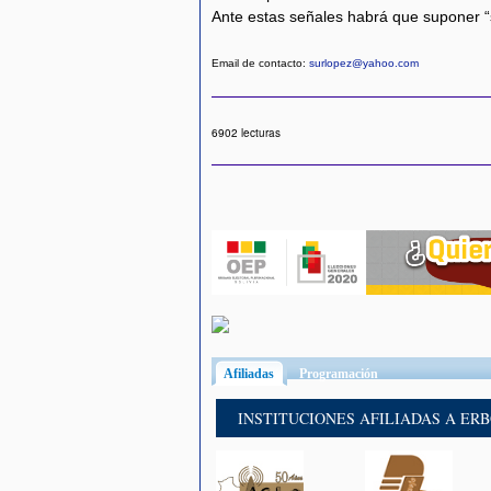
Ante estas señales habrá que suponer “s
Email de contacto:
surlopez@yahoo.com
6902 lecturas
Afiliadas
(solapa activa)
Programación
INSTITUCIONES AFILIADAS A ER