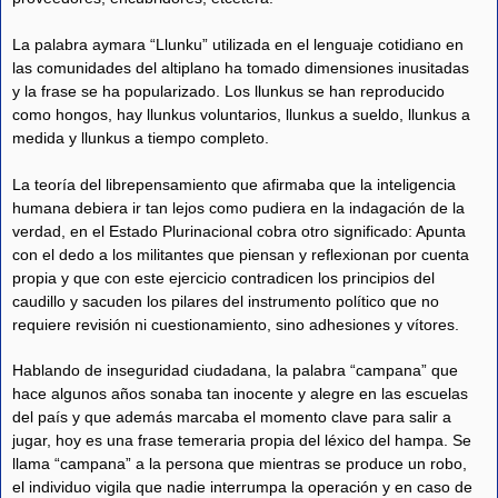
La palabra aymara “Llunku” utilizada en el lenguaje cotidiano en
las comunidades del altiplano ha tomado dimensiones inusitadas
y la frase se ha popularizado. Los llunkus se han reproducido
como hongos, hay llunkus voluntarios, llunkus a sueldo, llunkus a
medida y llunkus a tiempo completo.
La teoría del librepensamiento que afirmaba que la inteligencia
humana debiera ir tan lejos como pudiera en la indagación de la
verdad, en el Estado Plurinacional cobra otro significado: Apunta
con el dedo a los militantes que piensan y reflexionan por cuenta
propia y que con este ejercicio contradicen los principios del
caudillo y sacuden los pilares del instrumento político que no
requiere revisión ni cuestionamiento, sino adhesiones y vítores.
Hablando de inseguridad ciudadana, la palabra “campana” que
hace algunos años sonaba tan inocente y alegre en las escuelas
del país y que además marcaba el momento clave para salir a
jugar, hoy es una frase temeraria propia del léxico del hampa. Se
llama “campana” a la persona que mientras se produce un robo,
el individuo vigila que nadie interrumpa la operación y en caso de