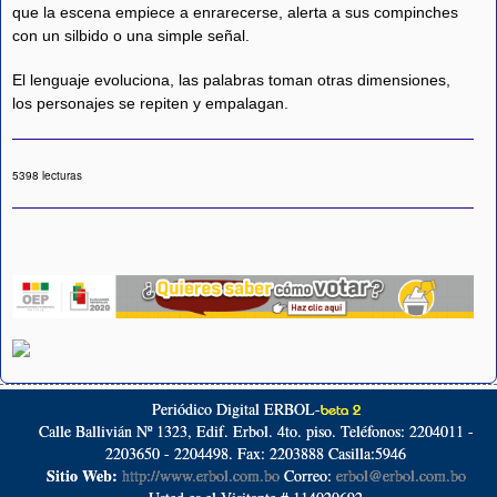
que la escena empiece a enrarecerse, alerta a sus compinches
con un silbido o una simple señal.
El lenguaje evoluciona, las palabras toman otras dimensiones,
los personajes se repiten y empalagan.
5398 lecturas
Periódico Digital ERBOL-
beta 2
Calle Ballivián Nº 1323, Edif. Erbol. 4to. piso. Teléfonos: 2204011 -
2203650 - 2204498. Fax: 2203888 Casilla:5946
Sitio Web:
http://www.erbol.com.bo
Correo:
erbol@erbol.com.bo