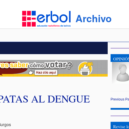
Archivo
OPINIÓ
PATAS AL DENGUE
Previous
P
Burgos
Revise l