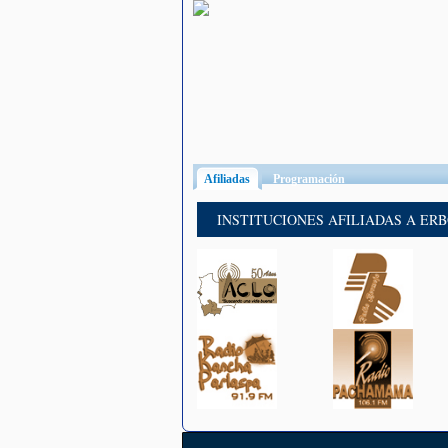
Afiliadas
(solapa activa)
Programación
INSTITUCIONES AFILIADAS A ER