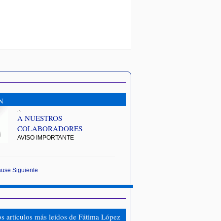
N
.-.
A NUESTROS
COLABORADORES
AVISO IMPORTANTE
ause
Siguiente
os artículos más leídos de Fátima López