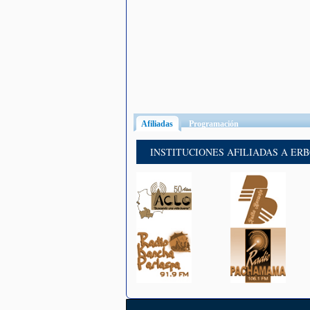
Afiliadas
(solapa activa)
Programación
INSTITUCIONES AFILIADAS A ER