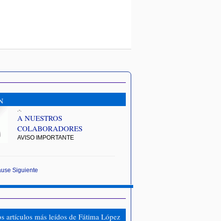
N
.-.
A NUESTROS
COLABORADORES
AVISO IMPORTANTE
ause
Siguiente
os artículos más leídos de Fátima López