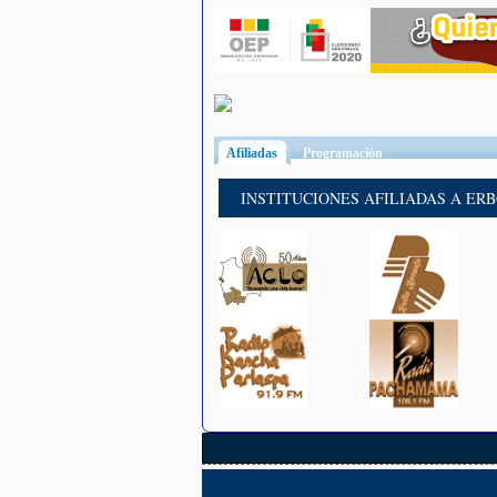
Afiliadas
(solapa activa)
Programación
INSTITUCIONES AFILIADAS A ER