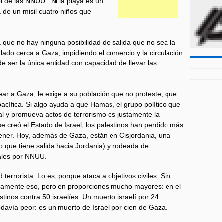
ol de las NNUU. Ni la playa es un
a de un misil cuatro niños que
la que no hay ninguna posibilidad de salida que no sea la
 lado cerca a Gaza, impidiendo el comercio y la circulación
 ser la única entidad con capacidad de llevar las
ar a Gaza, le exige a su población que no proteste, que
cífica. Si algo ayuda a que Hamas, el grupo político que
l y promueva actos de terrorismo es justamente la
e creó el Estado de Israel, los palestinos han perdido más
tener. Hoy, además de Gaza, están en Cisjordania, una
 que tiene salida hacia Jordania) y rodeada de
gales por NNUU.
terrorista. Lo es, porque ataca a objetivos civiles. Sin
ctamente eso, pero en proporciones mucho mayores: en el
tinos contra 50 israelíes. Un muerto israelí por 24
 todavía peor: es un muerto de Israel por cien de Gaza.