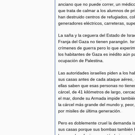
anciano que no puede correr, un médico
que trata de calmar a los alumnos de p
han destruido centros de refugiados, col
generadores eléctricos, carreteras, su
La saña y la ceguera del Estado de Isra
Franja del Gaza no tienen parangón. Is
crímenes de guerra pero lo que experi
los habitantes de Gaza es inédito aún p
ocupación de Palestina.
Las autoridades israelíes piden a los h
sus casas antes de cada ataque aéreo, 
ellas saben que esas personas no tiene
cárcel, de 41 kilómetros de largo, cerca
el mar, donde su Armada impide también
la cárcel más grande del mundo y, peo
por misiles de última generación.
Pero es doblemente cruel la demanda is
sus casas porque sus bombas también ha