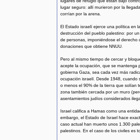
lugares de refugio que están bajo contr
lugar seguro: allí murieron por la llegad
corrían por la arena.
El Estado israelí ejerce una política en 
destrucción del pueblo palestino: por un
de personas, imponiéndose el derecho de
donaciones que obtiene NNUU.
Pero al mismo tiempo de cercar y bloque
acepte la ocupación, que se mantenga pa
gobierna Gaza, sea cada vez más radica
ocupación israelí. Desde 1948, cuando s
o menos el 90% de la tierra que solían 
zona también cercada por un muro (pero
asentamientos judíos considerados ile
Israel califica a Hamas como una entidad 
embargo, el Estado de Israel hace exa
caso actual han muerto unos 1.300 pales
palestinos. En el caso de los civiles es