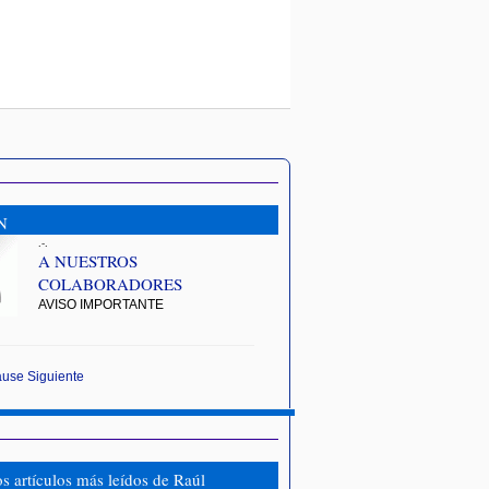
N
.-.
A NUESTROS
COLABORADORES
AVISO IMPORTANTE
ause
Siguiente
os artículos más leídos de Raúl