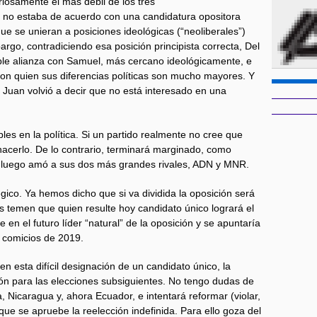
iosamente el más débil de los tres
 no estaba de acuerdo con una candidatura opositora
ue se unieran a posiciones ideológicas (“neoliberales”)
rgo, contradiciendo esa posición principista correcta, Del
le alianza con Samuel, más cercano ideológicamente, e
on quien sus diferencias políticas son mucho mayores. Y
uan volvió a decir que no está interesado en una
les en la política. Si un partido realmente no cree que
hacerlo. De lo contrario, terminará marginado, como
 y luego amó a sus dos más grandes rivales, ADN y MNR.
gico. Ya hemos dicho que si va dividida la oposición será
es temen que quien resulte hoy candidato único logrará el
 en el futuro líder “natural” de la oposición y se apuntaría
 comicios de 2019.
en esta difícil designación de un candidato único, la
ión para las elecciones subsiguientes. No tengo dudas de
 Nicaragua y, ahora Ecuador, e intentará reformar (violar,
 que se apruebe la reelección indefinida. Para ello goza del