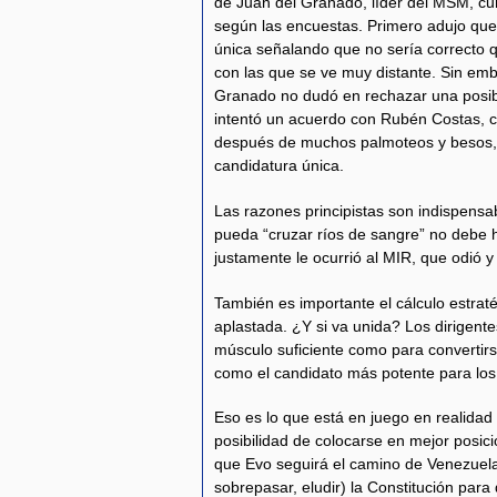
de Juan del Granado, líder del MSM, cur
según las encuestas. Primero adujo que
única señalando que no sería correcto q
con las que se ve muy distante. Sin emba
Granado no dudó en rechazar una posib
intentó un acuerdo con Rubén Costas, c
después de muchos palmoteos y besos, J
candidatura única.
Las razones principistas son indispensab
pueda “cruzar ríos de sangre” no debe 
justamente le ocurrió al MIR, que odió
También es importante el cálculo estraté
aplastada. ¿Y si va unida? Los dirigent
músculo suficiente como para convertirse
como el candidato más potente para los
Eso es lo que está en juego en realidad 
posibilidad de colocarse en mejor posic
que Evo seguirá el camino de Venezuela,
sobrepasar, eludir) la Constitución para