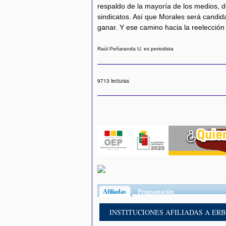
respaldo de la mayoría de los medios, de 
sindicatos. Así que Morales será candid
ganar. Y ese camino hacia la reelección 
Raúl Peñaranda U. es periodista
9713 lecturas
Afiliadas
(solapa activa)
Programación
INSTITUCIONES AFILIADAS A ER