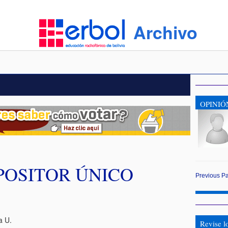
Archivo
OPINIÓ
POSITOR ÚNICO
Previous
P
a U.
Revise l