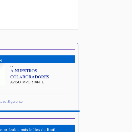
N
.-.
A NUESTROS
COLABORADORES
AVISO IMPORTANTE
ause
Siguiente
os artículos más leídos de Raúl